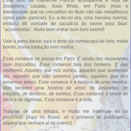
Esse livro da Katherine Pancol acompanha a vida de
Josephine, casada, duas filhas, em Paris (mas o
interessante que os crocodilos do título não são metafóricos
como pode parecer). Eu a-do-rei ela, uma heroína normal,
embora dê vontade de sacudi-la às vezes para falar:
"acooooorda". Muito bom entrar num livro assim!!
Vale a pena deixar aqui o texto da contracapa do livro, muito
bonito, numa tradução livre minha:
Esse romance se passa em Paris. E ainda nos deparamos
com crocodilos. Esse romance fala dos homens. E das
mulheres. Aqueles que nós somos, aqueles que queremos
ser, aqueles que não seremos jamais, aqueles que nos
tornemos talvez. Esse romance é a história de uma mentira.
Mas também uma história de amor, de amizades, de
traições, de dinheiro, de sonhos. Esse romance é cheio de
risos e de lágrimas. Esse romance é a vida.
Trata-se de uma trilogia, e muito me interesse ler os
próximos! (Aqui no Brasil, só o primeiro foi publicado...
espero que venham aí os outros!)