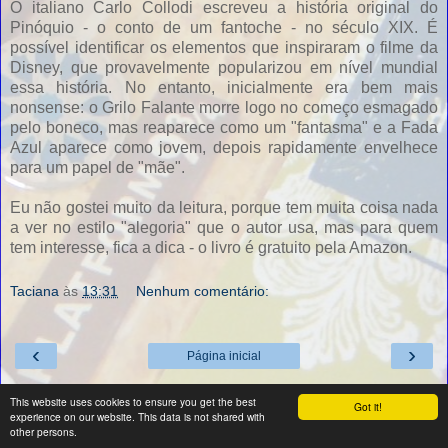
O italiano Carlo Collodi escreveu a história original do
Pinóquio - o conto de um fantoche - no século XIX. É
possível identificar os elementos que inspiraram o filme da
Disney, que provavelmente popularizou em nível mundial
essa história. No entanto, inicialmente era bem mais
nonsense: o Grilo Falante morre logo no começo esmagado
pelo boneco, mas reaparece como um "fantasma" e a Fada
Azul aparece como jovem, depois rapidamente envelhece
para um papel de "mãe".
Eu não gostei muito da leitura, porque tem muita coisa nada
a ver no estilo "alegoria" que o autor usa, mas para quem
tem interesse, fica a dica - o livro é gratuito pela Amazon.
Taciana
às
13:31
Nenhum comentário:
‹
›
Página inicial
Ver versão para a web
This website uses cookies to ensure you get the best
Got it!
experience on our website. This data is not shared with
Tecnologia do
Blogger
.
other persons.