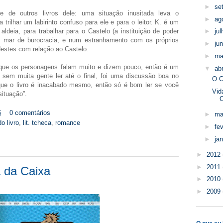
►
se
te de outros livros dele: uma situação inusitada leva o
►
ag
 trilhar um labirinto confuso para ele e para o leitor. K. é um
deia, para trabalhar para o Castelo (a instituição de poder
►
ju
m mar de burocracia, e num estranhamento com os próprios
►
ju
estes com relação ao Castelo.
►
ma
 que os personagens falam muito e dizem pouco, então é um
▼
abr
sem muita gente ler até o final, foi uma discussão boa no
O C
r que o livro é inacabado mesmo, então só é bom ler se você
Vid
situação”.
6
0 comentários
►
ma
o livro
,
lit. tcheca
,
romance
►
fe
►
ja
►
2012
►
2011
a da Caixa
►
2010
►
2009