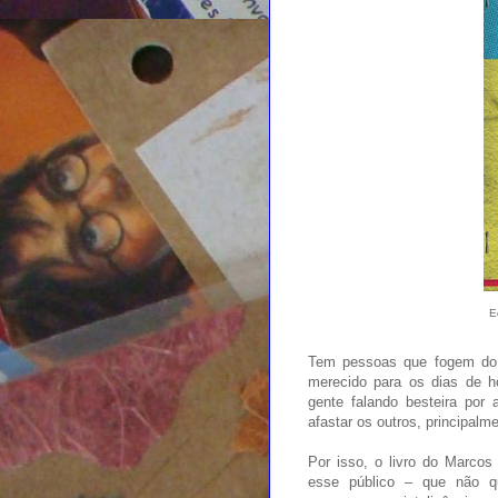
E
Tem pessoas que fogem do 
merecido para os dias de h
gente falando besteira por 
afastar os outros, principalm
Por isso, o livro do Marcos 
esse público – que não q