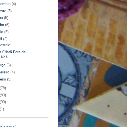
tembro
(4)
osto
(3)
lho
(5)
nho
(6)
io
(6)
il
(2)
astelo
a Cristã Fora da
Caixa
rço
(6)
vereiro
(4)
neiro
(5)
(78)
(83)
(90)
(1)