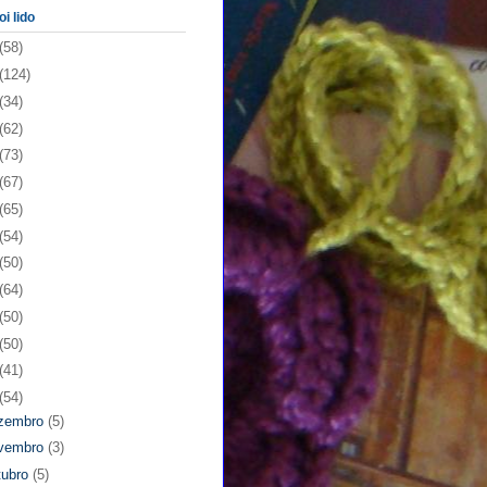
oi lido
(58)
(124)
(34)
(62)
(73)
(67)
(65)
(54)
(50)
(64)
(50)
(50)
(41)
(54)
zembro
(5)
vembro
(3)
tubro
(5)