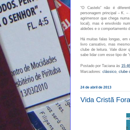
“O Castelo” não é diferen
personagem principal – K. – a
agrimensor que chega numa al
local), mas é envolvido nu
aldeões e o comportamento d
Há muitas falas longas, em
livro cansativo, mas mesmo 
clube de leitura. Vale dize
sabe lidar com esse tipo de “
Postado por
Taciana
às
15:4
Marcadores:
clássico
,
clube d
24 de abril de 2013
Vida Cristã For