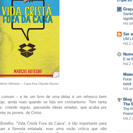
O que eu l
Graç
Santi
signif
Há u
Ser a
UM LI
Há 2 
Nome
E se 
Há 2 
Mate
Furar 
ditora Ultimado – Capa Ana Cláudia Nunes
bebê
Há u
comum – e ler um livro de uma delas é um refresco bem
Blog 
oje, ainda mais quando se fala em cristianismo. Tem tanta
The 
aí, criando regras, passando ideias erradas, que acaba por
The P
ente os jovens, de Cristo.
Frien
Há 2 
Botelho, “Vida Cristã Fora da Caixa”, é tão importante para
uer a fórmula enlatada, mas uma visão crítica que não