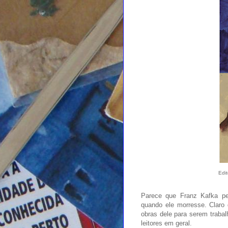
Edi
Parece que Franz Kafka pe
quando ele morresse. Claro 
obras dele para serem trabal
leitores em geral.