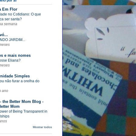
eio por aí
a Em Flor
dade no Cotidiano: O que
ica ser santa?
ma semana
vó...
NDO JARDIM...
meses
s e mais nomes
fosse Eliana?
meses
rnidade Simples
ou não furar a orelha do
m ano
- the Better Mom Blog -
Better Mom
ower of Being Transparent in
dships
anos
Mostrar todos