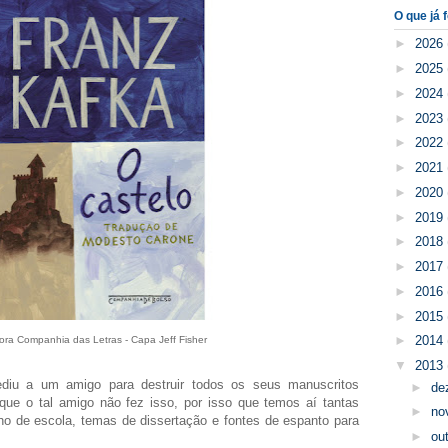
O que já f
►
2026
►
2025
►
2024
►
2023
►
2022
►
2021
►
2020
►
2019
►
2018
►
2017
►
2016
►
2015
►
2014
tora Companhia das Letras - Capa Jeff Fisher
▼
2013
diu a um amigo para destruir todos os seus manuscritos
►
de
que o tal amigo não fez isso, por isso que temos aí tantas
►
no
ho de escola, temas de dissertação e fontes de espanto para
►
ou