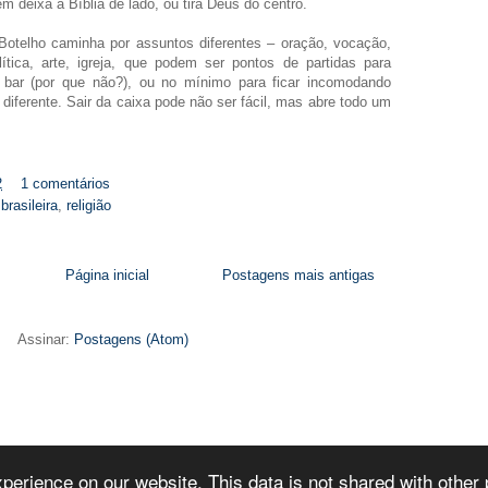
m deixa a Bíblia de lado, ou tira Deus do centro.
 Botelho caminha por assuntos diferentes – oração, vocação,
lítica, arte, igreja, que podem ser pontos de partidas para
bar (por que não?), ou no mínimo para ficar incomodando
 diferente. Sair da caixa pode não ser fácil, mas abre todo um
2
1 comentários
. brasileira
,
religião
Página inicial
Postagens mais antigas
Assinar:
Postagens (Atom)
Tema Celestial. Tecnologia do
Blogger
.
perience on our website. This data is not shared with other