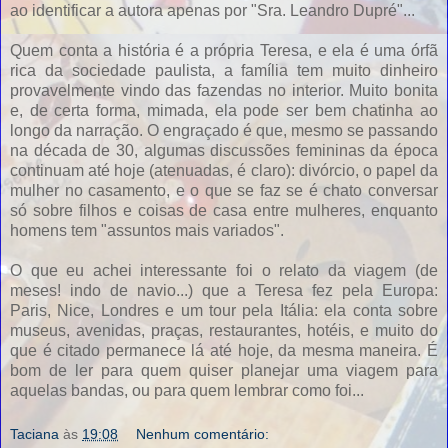
ao identificar a autora apenas por "Sra. Leandro Dupré"...
Quem conta a história é a própria Teresa, e ela é uma órfã
rica da sociedade paulista, a família tem muito dinheiro
provavelmente vindo das fazendas no interior. Muito bonita
e, de certa forma, mimada, ela pode ser bem chatinha ao
longo da narração. O engraçado é que, mesmo se passando
na década de 30, algumas discussões femininas da época
continuam até hoje (atenuadas, é claro): divórcio, o papel da
mulher no casamento, e o que se faz se é chato conversar
só sobre filhos e coisas de casa entre mulheres, enquanto
homens tem "assuntos mais variados".
O que eu achei interessante foi o relato da viagem (de
meses! indo de navio...) que a Teresa fez pela Europa:
Paris, Nice, Londres e um tour pela Itália: ela conta sobre
museus, avenidas, praças, restaurantes, hotéis, e muito do
que é citado permanece lá até hoje, da mesma maneira. É
bom de ler para quem quiser planejar uma viagem para
aquelas bandas, ou para quem lembrar como foi...
Taciana
às
19:08
Nenhum comentário: