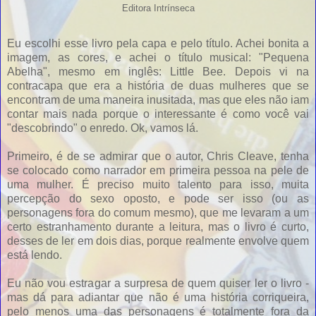
Editora Intrínseca
Eu escolhi esse livro pela capa e pelo título. Achei bonita a
imagem, as cores, e achei o título musical: "Pequena
Abelha", mesmo em inglês: Little Bee. Depois vi na
contracapa que era a história de duas mulheres que se
encontram de uma maneira inusitada, mas que eles não iam
contar mais nada porque o interessante é como você vai
"descobrindo" o enredo. Ok, vamos lá.
Primeiro, é de se admirar que o autor, Chris Cleave, tenha
se colocado como narrador em primeira pessoa na pele de
uma mulher. É preciso muito talento para isso, muita
percepção do sexo oposto, e pode ser isso (ou as
personagens fora do comum mesmo), que me levaram a um
certo estranhamento durante a leitura, mas o livro é curto,
desses de ler em dois dias, porque realmente envolve quem
está lendo.
Eu não vou estragar a surpresa de quem quiser ler o livro -
mas dá para adiantar que não é uma história corriqueira,
pelo menos uma das personagens é totalmente fora da