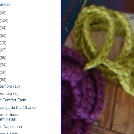
oi lido
(60)
(124)
(34)
(62)
(73)
(67)
(65)
(54)
(50)
(64)
zembro
(18)
vembro
(7)
d Comfort Farm
riança de 5 a 10 anos
amos todas
eministas
ie Napolitana