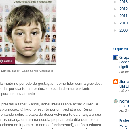
►
2013
►
2012
►
2011
►
2010
►
2009
O que eu l
Graç
Santi
signif
Editora Zahar - Capa Sérgio Campante
Há u
Ser a
a muito no período da gestação - como lidar com a gravidez,
UM LI
aí por diante, a literatura oferecida diminui bastante -
Há 2 
 para ler, obviamente.
Nome
prestes a fazer 5 anos, achei interessante achar o livro "A
E se 
 promoção. O livro foi escrito por um pediatra do Reino
Há 2 
contando sobre a etapa de desenvolvimento da criança e sua
Lá, as criança entram na escola propriamente dita com essa
Mate
mudança de ir para o 1o ano do fundamental), então a criança
Furar 