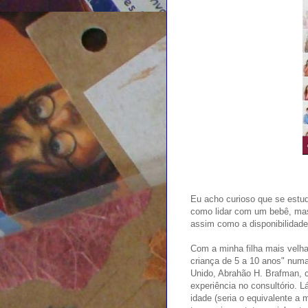
Eu acho curioso que se estud
como lidar com um bebê, mas d
assim como a disponibilidade
Com a minha filha mais velha 
criança de 5 a 10 anos" numa
Unido, Abrahão H. Brafman, 
experiência no consultório. 
idade (seria o equivalente a 