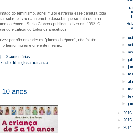
Men
Eu 
n
ômago do feminismo, achei muito estranha esse candura toda
l
rar sobre o livro na internet e descobri que se trata de uma
Rel
zada da época - Stella Gibbons publicou o livro em 1932. O
w
rando e criticando todos os arquétipos.
►
ou
lvez por não entender as "piadas da época", não foi tão
►
se
, o humor inglês é diferente mesmo.
►
ag
3
0 comentários
►
ju
,
kindle
,
lit. inglesa
,
romance
►
ju
►
ma
►
abr
►
ma
a 10 anos
►
fe
►
ja
►
2016
►
2015
►
2014