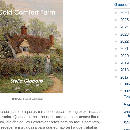
O que já f
►
2026
►
2025
►
2024
►
2023
►
2022
►
2021
►
2020
►
2019
►
2018
▼
2017
►
de
▼
no
Col
Editora Stellar Classics
A c
Sej
vro que parece aqueles romances bucólicos ingleses, mas a
f
estranha. Quando os pais morrem, uma amiga a aconselha a
nto, ela decide: vou escrever cartas para os meus parentes,
Sér
 receber em sua casa para que eu não tenha que trabalhar