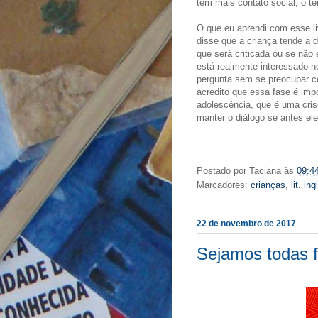
tem mais contato social, o 
O que eu aprendi com esse li
disse que a criança tende a 
que será criticada ou se não
está realmente interessado n
pergunta sem se preocupar c
acredito que essa fase é impo
adolescência, que é uma cris
manter o diálogo se antes ele
Postado por
Taciana
às
09:4
Marcadores:
crianças
,
lit. in
22 de novembro de 2017
Sejamos todas f