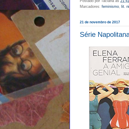
Postado por
Taciana
às
21:4
Marcadores:
feminismo
,
lit. 
21 de novembro de 2017
Série Napolitan