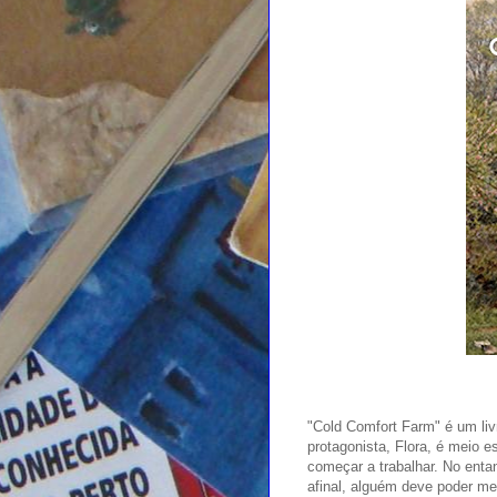
"Cold Comfort Farm" é um li
protagonista, Flora, é meio 
começar a trabalhar. No enta
afinal, alguém deve poder me