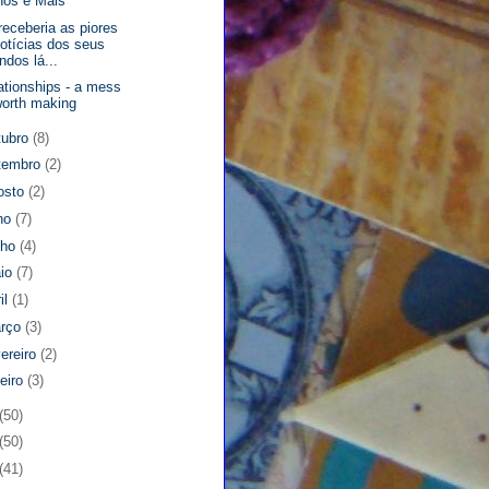
os é Mais
receberia as piores
otícias dos seus
indos lá...
ationships - a mess
orth making
tubro
(8)
tembro
(2)
osto
(2)
lho
(7)
nho
(4)
io
(7)
il
(1)
rço
(3)
vereiro
(2)
neiro
(3)
(50)
(50)
(41)