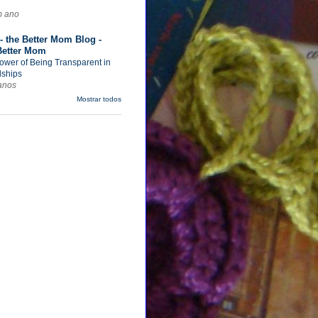
m ano
- the Better Mom Blog -
Better Mom
ower of Being Transparent in
dships
anos
Mostrar todos