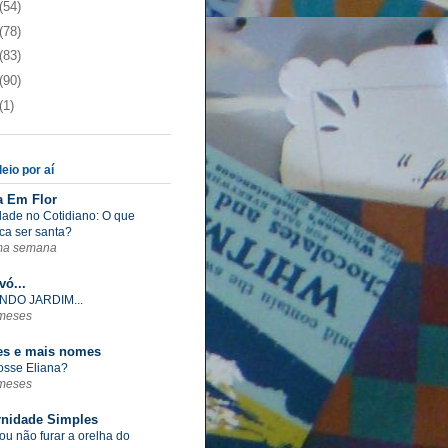
(54)
(78)
(83)
(90)
(1)
eio por aí
a Em Flor
dade no Cotidiano: O que
ica ser santa?
ma semana
vó...
NDO JARDIM...
meses
s e mais nomes
fosse Eliana?
meses
rnidade Simples
ou não furar a orelha do