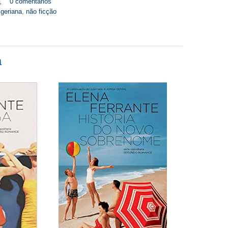
1
0 comentários
nigeriana
,
não ficção
a