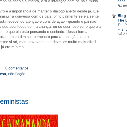
tempo na escola aumenta, e sua interação com os pais muda.
bebê
Há u
vro é a importância de manter o diálogo aberto desde já. Ele
Blog 
diminuir a conversa com os pais, principalmente se ela sente
The 
 está recebendo atenção e consideração - quando o pai não
The P
o que aconteceu com a criança, ou se quer resolver o que ela
Frien
om o que ela está pensando e sentindo. Dessa forma,
Há 2 
rtante para diminuir o impacto para a transição para a
e por si só, mas provavelmente deve ser muito mais difícil
 já era mínimo.
4
0 comentários
glesa
,
não ficção
eministas