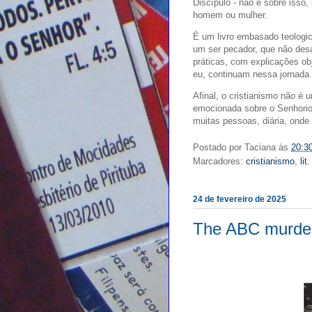
Discípulo - não é sobre isso,
homem ou mulher.
É um livro embasado teologi
um ser pecador, que não desa
práticas, com explicações obj
eu, continuam nessa jornada
Afinal, o cristianismo não é
emocionada sobre o Senhorio
muitas pessoas, diária, onde
Postado por
Taciana
às
20:3
Marcadores:
cristianismo
,
lit
24 de fevereiro de 2025
The ABC murde