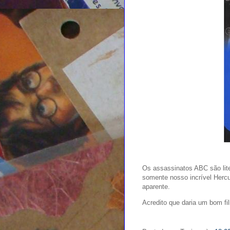
Os assassinatos ABC são lit
somente nosso incrível Hercu
aparente.
Acredito que daria um bom fi