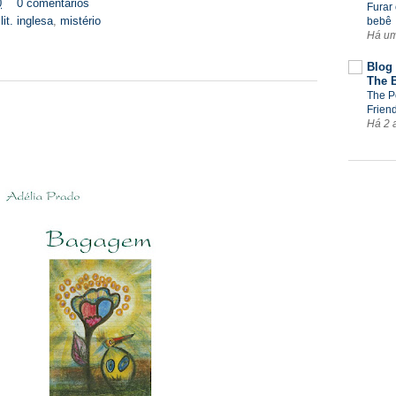
0
0 comentários
Furar 
,
lit. inglesa
,
mistério
bebê
Há u
Blog 
The 
The P
Frien
Há 2 