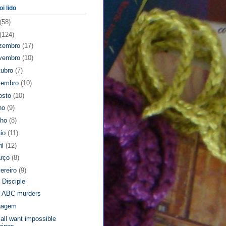
oi lido
(58)
(124)
zembro
(17)
vembro
(10)
tubro
(7)
tembro
(10)
osto
(10)
lho
(9)
nho
(8)
io
(11)
il
(12)
rço
(8)
vereiro
(9)
 Disciple
 ABC murders
gagem
all want impossible