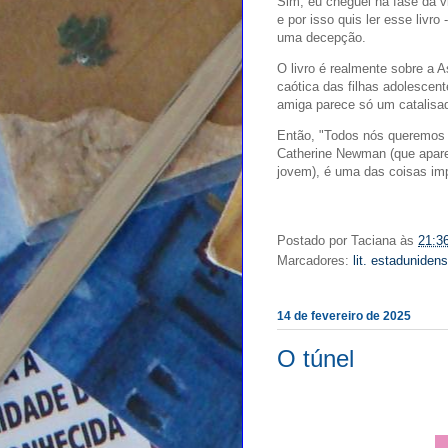
Sim, eu cheguei na fase da v
e por isso quis ler esse livro
uma decepção.
O livro é realmente sobre a A
caótica das filhas adolescen
amiga parece só um catalisa
Então, "Todos nós queremos 
Catherine Newman (que apar
jovem), é uma das coisas im
Postado por
Taciana
às
21:3
Marcadores:
lit. estaduniden
14 de fevereiro de 2025
O túnel