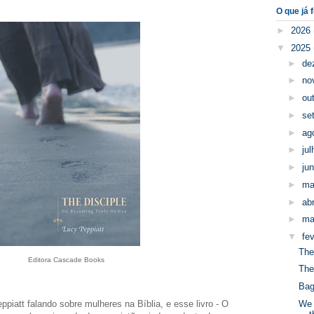
O que já f
►
2026
▼
2025
►
de
►
no
►
ou
►
se
►
ag
►
ju
►
ju
►
ma
►
abr
►
ma
▼
fe
The
Editora Cascade Books
The
Ba
piatt falando sobre mulheres na Bíblia, e esse livro - O
We 