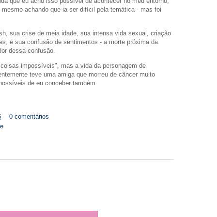
ida que eu acho isso possível de acontecer no meu entorno,
 - mesmo achando que ia ser difícil pela temática - mas foi
sh, sua crise de meia idade, sua intensa vida sexual, criação
tes, e sua confusão de sentimentos - a morte próxima da
dor dessa confusão.
coisas impossíveis", mas a vida da personagem de
entemente teve uma amiga que morreu de câncer muito
possíveis de eu conceber também.
6
0 comentários
se