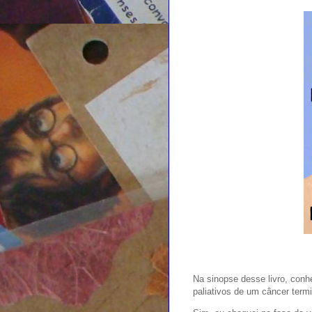
Na sinopse desse livro, con
paliativos de um câncer termi