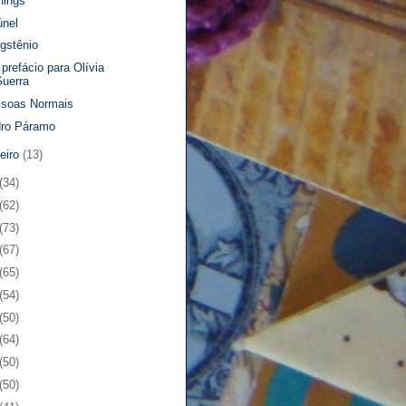
hings
únel
gstênio
prefácio para Olívia
uerra
soas Normais
ro Páramo
neiro
(13)
(34)
(62)
(73)
(67)
(65)
(54)
(50)
(64)
(50)
(50)