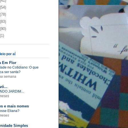
(41)
(54)
(78)
(83)
(90)
(1)
eio por aí
a Em Flor
dade no Cotidiano: O que
ica ser santa?
ma semana
vó...
NDO JARDIM...
meses
s e mais nomes
fosse Eliana?
meses
rnidade Simples