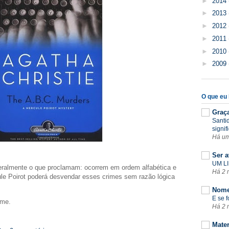
►
2014
►
2013
►
2012
►
2011
►
2010
►
2009
O que eu l
Graç
Santi
signif
Há u
Ser a
UM LI
eralmente o que proclamam: ocorrem em ordem alfabética e
Há 2 
le Poirot poderá desvendar esses crimes sem razão lógica
Nome
E se 
lme.
Há 2 
Mate