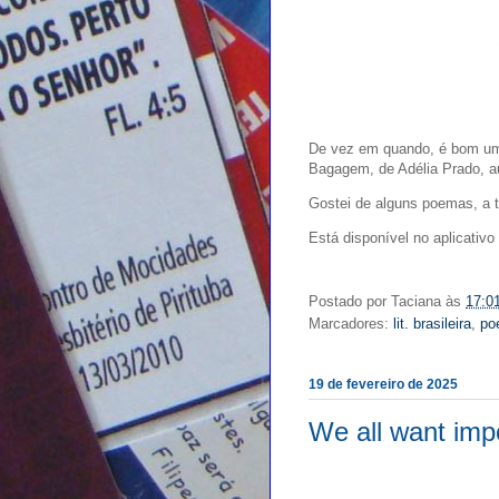
De vez em quando, é bom um l
Bagagem, de Adélia Prado, au
Gostei de alguns poemas, a 
Está disponível no aplicativo 
Postado por
Taciana
às
17:0
Marcadores:
lit. brasileira
,
po
19 de fevereiro de 2025
We all want imp