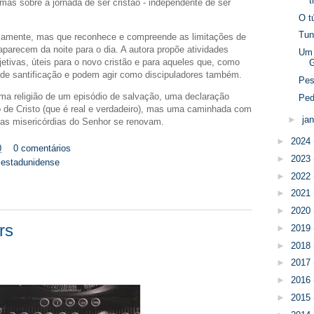
t
 mas sobre a jornada de ser cristão - independente de ser
O t
Tun
camente, mas que reconhece e compreende as limitações de
parecem da noite para o dia. A autora propõe atividades
Um 
etivas, úteis para o novo cristão e para aqueles que, como
G
 de santificação e podem agir como discipuladores também.
Pes
 uma religião de um episódio de salvação, uma declaração
Ped
 de Cristo (que é real e verdadeiro), mas uma caminhada com
►
ja
 as misericórdias do Senhor se renovam.
►
2024
0
0 comentários
►
2023
. estadunidense
►
2022
►
2021
►
2020
rs
►
2019
►
2018
►
2017
►
2016
►
2015