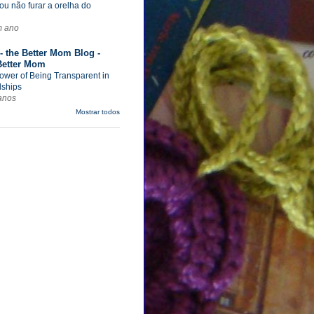
ou não furar a orelha do
m ano
- the Better Mom Blog -
Better Mom
ower of Being Transparent in
dships
anos
Mostrar todos