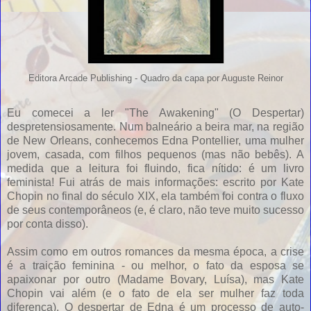
Editora Arcade Publishing - Quadro da capa por Auguste Reinor
Eu comecei a ler "The Awakening" (O Despertar)
despretensiosamente. Num balneário a beira mar, na região
de New Orleans, conhecemos Edna Pontellier, uma mulher
jovem, casada, com filhos pequenos (mas não bebês). A
medida que a leitura foi fluindo, fica nítido: é um livro
feminista! Fui atrás de mais informações: escrito por Kate
Chopin no final do século XIX, ela também foi contra o fluxo
de seus contemporâneos (e, é claro, não teve muito sucesso
por conta disso).
Assim como em outros romances da mesma época, a crise
é a traição feminina - ou melhor, o fato da esposa se
apaixonar por outro (Madame Bovary, Luísa), mas Kate
Chopin vai além (e o fato de ela ser mulher faz toda
diferença). O despertar de Edna é um processo de auto-