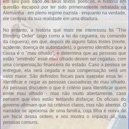
em seu país dado os seus textos políticos. A história em
questão escapou por ter sido primeiramente retratada na
Alemanha - em pleno regime nazista - enquanto na verdade,
ele contava da sua realidade em uma ditadura.
No entanto, a história que mais me interessou foi "The
Blinding Order" (algo como a lei da cegueira, ou comando
da cegueira), em que, depois de alguns fatos tristes (morte,
acidente, doença de autoridades), o governo identifica que a
causa é o "mau olhado", e determina que as pessoas que
estão "emitindo" esse mau olhado devem ser cegadas, com
uma compensação financeira do estado. Caso a pessoa se
entregue, ela será cegada e sua compensação será um
valor maior. São definidos fiscais para executar essa lei -
identificar e cegar as pessoas causadoras do mau olhado.
As pessoas discutem o que é critério para identificar quem
emite mau olhado - mas não muito abertamente, caso
pensem que eles estão tentando disfarçar. Os oficiais do
governo afirmam que há critérios claros, mas não abertos. O
narrador se aproxima de uma família, cuja filha é noiva de
um fiscal dessa ordem, e nos mostra o impacto ali, nas
pessoas comuns.