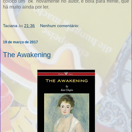
coloco um "ok" novamente no autor, e bola para frente, que
há muito ainda por ler.
Taciana
às
21:36
Nenhum comentário:
19 de março de 2017
The Awakening