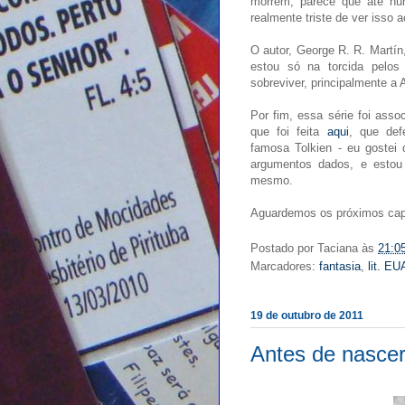
morrem, parece que até nu
realmente triste de ver isso a
O autor, George R. R. Martín,
estou só na torcida pelos
sobreviver, principalmente a
Por fim, essa série foi ass
que foi feita
aqui
, que def
famosa Tolkien - eu gostei
argumentos dados, e estou
mesmo.
Aguardemos os próximos capí
Postado por
Taciana
às
21:0
Marcadores:
fantasia
,
lit. EU
19 de outubro de 2011
Antes de nasce