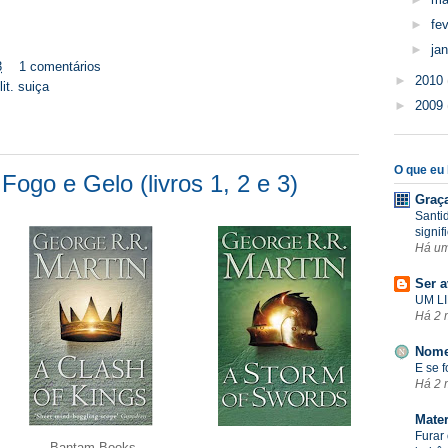
►
fe
►
ja
3
1 comentários
►
2010
lit. suiça
►
2009
O que eu l
ogo e Gelo (livros 1, 2 e 3)
Graç
Santi
signif
Há u
Ser a
UM LI
Há 2 
Nome
E se 
Há 2 
Mate
Furar 
Bantam Books