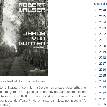
O que já f
►
2026
►
2025
►
2024
►
2023
►
2022
►
2021
►
2020
►
2019
►
2018
►
2017
►
2016
►
2015
►
2014
ompanhia das Letras - Capa: Victor Burton
►
2013
isto é literatura com L maiúsculo: aclamado pela crítica e
o em geral. Ou: quem já tinha ouvido falar sobre Robert
►
2012
nto influenciou Kafka, a ponto de dizerem sobre esse último
▼
2011
rticular de Walser? (No entanto, ou talvez por isso, é "A
►
de
scola.)