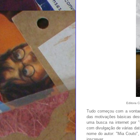
Editora C
Tudo começou com a vontade 
das motivações básicas dess
uma busca na internet por "
com divulgação de várias data
nome do autor: "Mia Couto", 
inscrever.