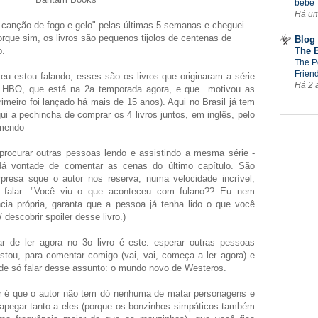
bebê
Há u
 canção de fogo e gelo" pelas últimas 5 semanas e cheguei
 Porque sim, os livros são pequenos tijolos de centenas de
Blog 
The 
o.
The P
Frien
u estou falando, esses são os livros que originaram a série
Há 2 
l HBO, que está na 2a temporada agora, e que motivou as
rimeiro foi lançado há mais de 15 anos). Aqui no Brasil já tem
i a pechincha de comprar os 4 livros juntos, em inglês, pelo
omendo
procurar outras pessoas lendo e assistindo a mesma série -
dá vontade de comentar as cenas do último capítulo. São
rpresa sque o autor nos reserva, numa velocidade incrível,
 falar: "Você viu o que aconteceu com fulano?? Eu nem
ncia própria, garanta que a pessoa já tenha lido o que você
 descobrir spoiler desse livro.)
 de ler agora no 3o livro é este: esperar outras pessoas
tou, para comentar comigo (vai, vai, começa a ler agora) e
 de só falar desse assunto: o mundo novo de Westeros.
er é que o autor não tem dó nenhuma de matar personagens e
 apegar tanto a eles (porque os bonzinhos simpáticos também