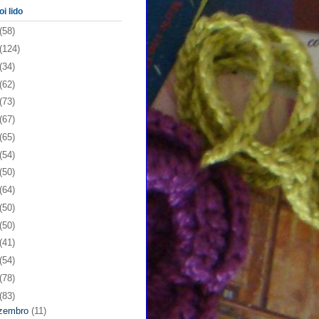
oi lido
(58)
(124)
(34)
(62)
(73)
(67)
(65)
(54)
(50)
(64)
(50)
(50)
(41)
(54)
(78)
(83)
zembro
(11)