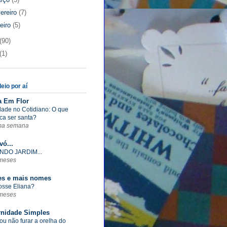
vereiro
(7)
neiro
(5)
(90)
(1)
eio por aí
a Em Flor
dade no Cotidiano: O que
ica ser santa?
ma semana
vó...
NDO JARDIM...
meses
s e mais nomes
fosse Eliana?
meses
rnidade Simples
ou não furar a orelha do