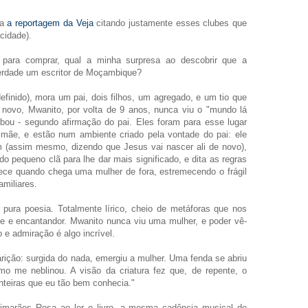
da
a reportagem da Veja
citando justamente esses clubes que
cidade).
o para comprar, qual a minha surpresa ao descobrir que a
verdade um escritor de Moçambique?
efinido), mora um pai, dois filhos, um agregado, e um tio que
 novo, Mwanito, por volta de 9 anos, nunca viu o "mundo lá
bou - segundo afirmação do pai. Eles foram para esse lugar
 mãe, e estão num ambiente criado pela vontade do pai: ele
m (assim mesmo, dizendo que Jesus vai nascer ali de novo),
pequeno clã para lhe dar mais significado, e dita as regras
tece quando chega uma mulher de fora, estremecendo o frágil
amiliares.
 pura poesia. Totalmente lírico, cheio de metáforas que nos
e e encantandor. Mwanito nunca viu uma mulher, e poder vê-
 e admiração é algo incrível.
rição: surgida do nada, emergiu a mulher. Uma fenda se abriu
o me neblinou. A visão da criatura fez que, de repente, o
nteiras que eu tão bem conhecia."
marães Rosa ao ler o livro, a mesma cadência musical de