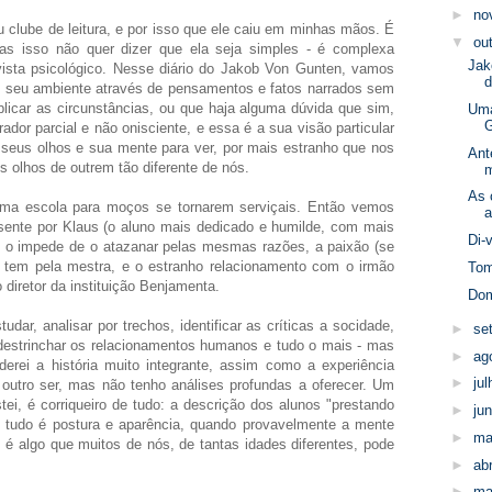
►
no
u clube de leitura, e por isso que ele caiu em minhas mãos. É
▼
ou
mas isso não quer dizer que ela seja simples - é complexa
Jak
vista psicológico. Nesse diário do Jakob Von Gunten, vamos
d
e seu ambiente através de pensamentos e fatos narrados sem
licar as circunstâncias, ou que haja alguma dúvida que sim,
Uma
G
dor parcial e não onisciente, e essa é a sua visão particular
eus olhos e sua mente para ver, por mais estranho que nos
Ant
s olhos de outrem tão diferente de nós.
As 
ma escola para moços se tornarem serviçais. Então vemos
sente por Klaus (o aluno mais dedicado e humilde, com mais
Di-
o o impede de o atazanar pelas mesmas razões, a paixão (se
e tem pela mestra, e o estranho relacionamento com o irmão
Tom
diretor da instituição Benjamenta.
Do
udar, analisar por trechos, identificar as críticas a socidade,
►
se
 destrinchar os relacionamentos humanos e tudo o mais - mas
►
ag
derei a história muito integrante, assim como a experiência
►
ju
 outro ser, mas não tenho análises profundas a oferecer. Um
ei, é corriqueiro de tudo: a descrição dos alunos "prestando
►
ju
 tudo é postura e aparência, quando provavelmente a mente
►
ma
, é algo que muitos de nós, de tantas idades diferentes, pode
►
abr
►
ma