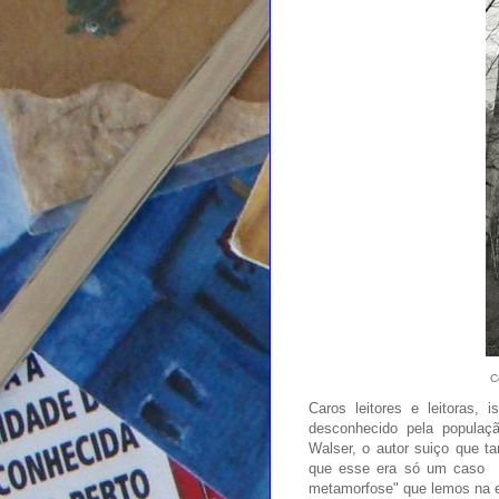
C
Caros leitores e leitoras, 
desconhecido pela populaçã
Walser, o autor suiço que ta
que esse era só um caso pa
metamorfose" que lemos na e