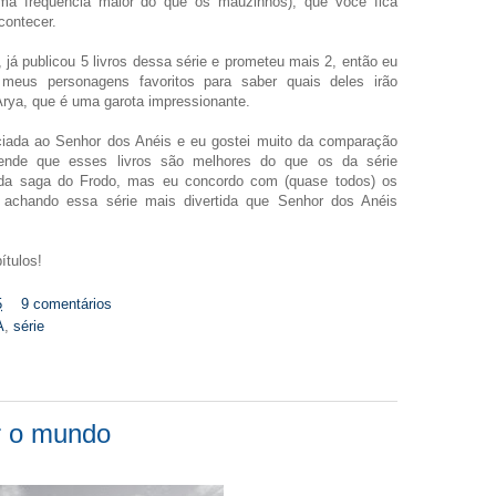
ma frequência maior do que os mauzinhos), que você fica
contecer.
 já publicou 5 livros dessa série e prometeu mais 2, então eu
 meus personagens favoritos para saber quais deles irão
 Arya, que é uma garota impressionante.
ociada ao Senhor dos Anéis e eu gostei muito da comparação
ende que esses livros são melhores do que os da série
 da saga do Frodo, mas eu concordo com (quase todos) os
 achando essa série mais divertida que Senhor dos Anéis
tulos!
5
9 comentários
A
,
série
r o mundo