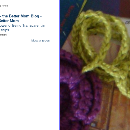
m ano
- the Better Mom Blog -
Better Mom
ower of Being Transparent in
dships
anos
Mostrar todos