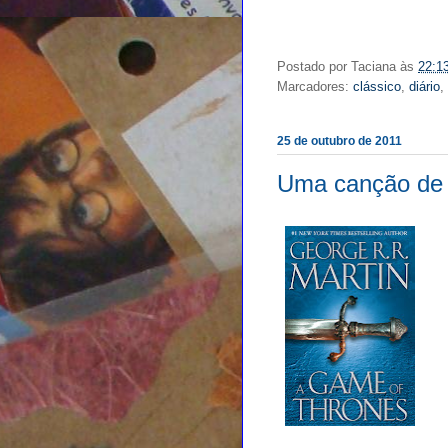
Postado por
Taciana
às
22:1
Marcadores:
clássico
,
diário
,
25 de outubro de 2011
Uma canção de F