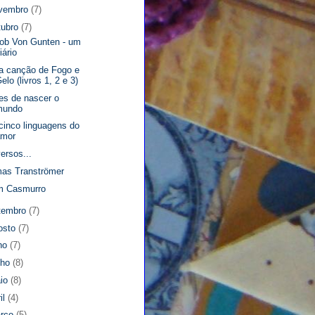
vembro
(7)
tubro
(7)
ob Von Gunten - um
iário
 canção de Fogo e
elo (livros 1, 2 e 3)
es de nascer o
mundo
cinco linguagens do
amor
versos...
as Tranströmer
m Casmurro
tembro
(7)
osto
(7)
lho
(7)
nho
(8)
io
(8)
il
(4)
rço
(5)