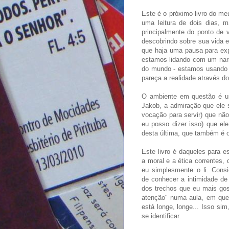
Este é o próximo livro do me
uma leitura de dois dias, 
principalmente do ponto de 
descobrindo sobre sua vida 
que haja uma pausa para exp
estamos lidando com um narra
do mundo - estamos usando s
pareça a realidade através do
O ambiente em questão é u
Jakob, a admiração que ele 
vocação para servir) que nã
eu posso dizer isso) que el
desta última, que também é o 
Este livro é daqueles para est
a moral e a ética correntes,
eu simplesmente o li. Consi
de conhecer a intimidade de
dos trechos que eu mais gost
atenção" numa aula, em que
está longe, longe... Isso sim
se identificar.