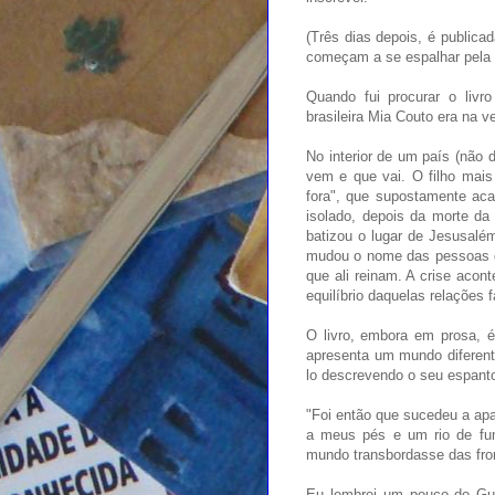
(Três dias depois, é publica
começam a se espalhar pela 
Quando fui procurar o livr
brasileira Mia Couto era na 
No interior de um país (não d
vem e que vai. O filho mais
fora", que supostamente aca
isolado, depois da morte da
batizou o lugar de Jesusalé
mudou o nome das pessoas do 
que ali reinam. A crise acon
equilíbrio daquelas relações f
O livro, embora em prosa, é
apresenta um mundo diferent
lo descrevendo o seu espanto
"Foi então que sucedeu a apa
a meus pés e um rio de fum
mundo transbordasse das fro
Eu lembrei um pouco do Gui