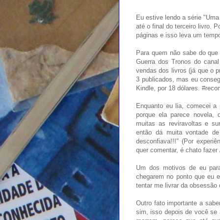
Eu estive lendo a série "Uma
até o final do terceiro livro.
páginas e isso leva um temp
Para quem não sabe do que e
Guerra dos Tronos do cana
vendas dos livros (já que o p
3 publicados, mas eu consegu
Kindle, por 18 dólares. #rec
Enquanto eu lia, comecei a 
porque ela parece novela, 
muitas as reviravoltas e su
então dá muita vontade de
desconfiava!!!" (Por experiê
quer comentar, é chato fazer /
Um dos motivos de eu parar
chegarem no ponto que eu es
tentar me livrar da obsessão
Outro fato importante a sab
sim, isso depois de você se