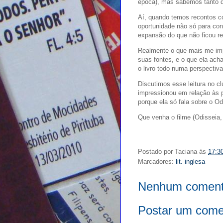
época), mas sabemos tanto d
Aí, quando temos recontos c
oportunidade não só para co
expansão do que não ficou re
Realmente o que mais me impr
suas fontes, e o que ela ach
o livro todo numa perspectiva
Discutimos esse leitura no c
impressionou em relação às 
porque ela só fala sobre o O
Que venha o filme (Odisseia,
Postado por
Taciana
às
17:3
Marcadores:
lit. inglesa
Nenhum coment
Postar um come