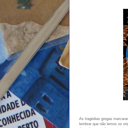
As tragédias gregas marcaram
lembrar que não lemos os ori