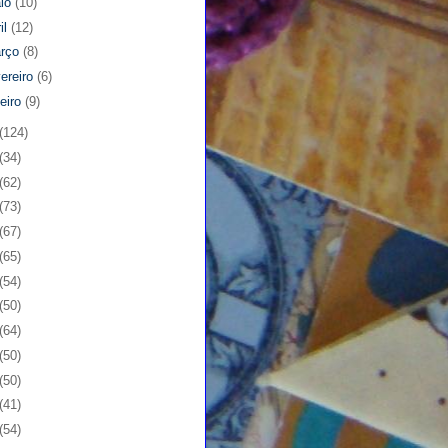
io
(10)
il
(12)
rço
(8)
vereiro
(6)
neiro
(9)
(124)
(34)
(62)
(73)
(67)
(65)
(54)
(50)
(64)
(50)
(50)
(41)
(54)