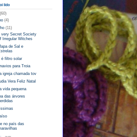
oi lido
(60)
lho
(4)
nho
(11)
 very Secret Society
f Irregular Witches
apa de Sal e
strelas
 é filtro solar
 navios para Troia
 igreja chamada tov
udia Vera Feliz Natal
 vida pequena
lha das árvores
erdidas
íssimas
aíso
ce no país das
aravilhas