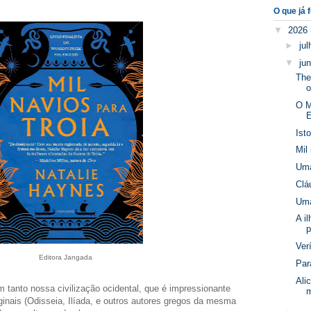
O que já f
▼
2026
►
ju
▼
ju
The
o
O M
E
Isto
Mil
Uma
Clá
Uma
A i
p
Ver
Editora Jangada
Par
Ali
 tanto nossa civilização ocidental, que é impressionante
m
ginais (Odisseia, Ilíada, e outros autores gregos da mesma