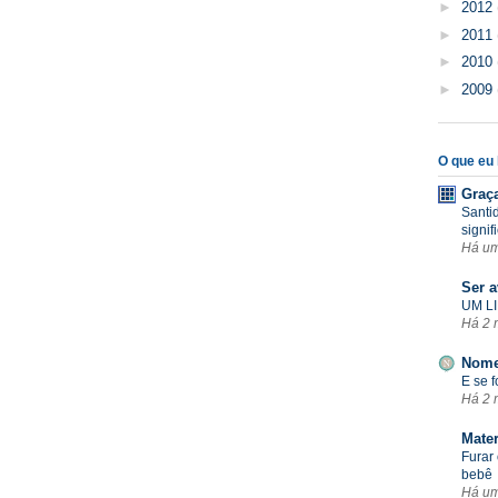
►
2012
►
2011
►
2010
►
2009
O que eu l
Graç
Santi
signif
Há u
Ser a
UM LI
Há 2 
Nome
E se 
Há 2 
Mate
Furar 
bebê
Há u