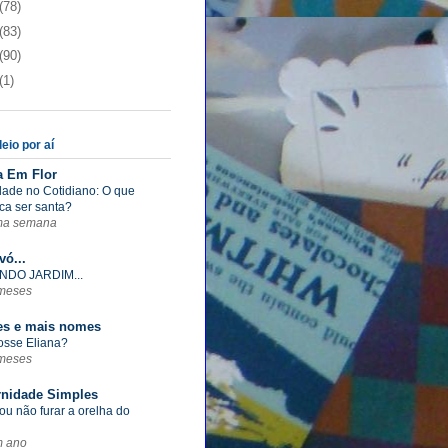
(78)
(83)
(90)
(1)
eio por aí
a Em Flor
dade no Cotidiano: O que
ica ser santa?
ma semana
vó...
NDO JARDIM...
meses
s e mais nomes
fosse Eliana?
meses
rnidade Simples
ou não furar a orelha do
m ano