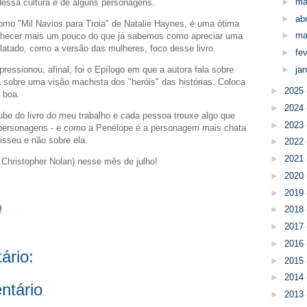
►
ma
essa cultura e de alguns personagens.
►
abr
omo "Mil Navios para Troia" de Natalie Haynes, é uma ótima
►
ma
nhecer mais um pouco do que já sabemos como apreciar uma
latado, como a versão das mulheres, foco desse livro.
►
fe
essionou, afinal, foi o Epílogo em que a autora fala sobre
►
ja
a sobre uma visão machista dos "heróis" das histórias. Coloca
►
2025
 boa.
►
2024
lube do livro do meu trabalho e cada pessoa trouxe algo que
►
2023
personagens - e como a Penélope é a personagem mais chata
disseu e não sobre ela.
►
2022
►
2021
 Christopher Nolan) nesse mês de julho!
►
2020
►
2019
0
►
2018
►
2017
►
2016
ário:
►
2015
►
2014
ntário
►
2013