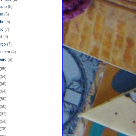
osto
(5)
lho
(5)
nho
(5)
io
(7)
il
(3)
rço
(7)
vereiro
(4)
neiro
(6)
(65)
(54)
(50)
(64)
(50)
(50)
(41)
(54)
(78)