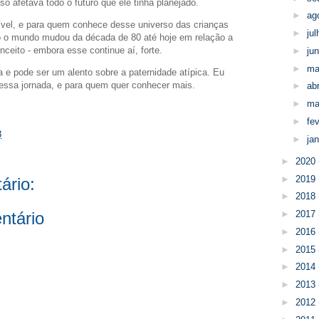
 afetava todo o futuro que ele tinha planejado.
►
ag
sível, e para quem conhece desse universo das crianças
►
ju
mo o mundo mudou da década de 80 até hoje em relação a
nceito - embora esse continue aí, forte.
►
ju
►
ma
a e pode ser um alento sobre a paternidade atípica. Eu
ssa jornada, e para quem quer conhecer mais.
►
abr
►
ma
►
fe
3
►
ja
►
2020
►
2019
ário:
►
2018
ntário
►
2017
►
2016
►
2015
►
2014
►
2013
►
2012