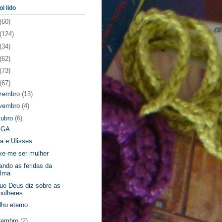
oi lido
(60)
(124)
(34)
(62)
(73)
(67)
zembro
(13)
vembro
(4)
tubro
(6)
BGA
ra e Ulisses
xe-me ser mulher
ando as feridas da
alma
ue Deus diz sobre as
mulheres
ilho eterno
tembro
(2)