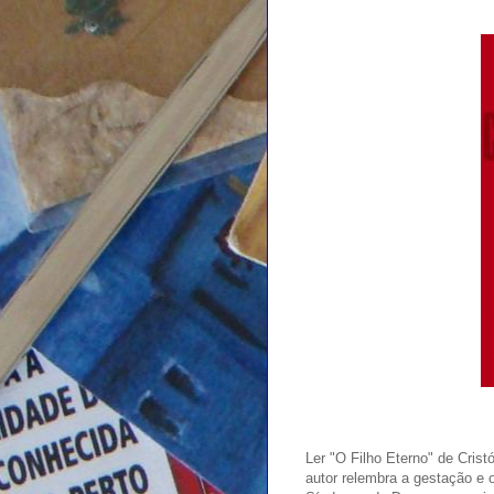
Ler "O Filho Eterno" de Cris
autor relembra a gestação e o 