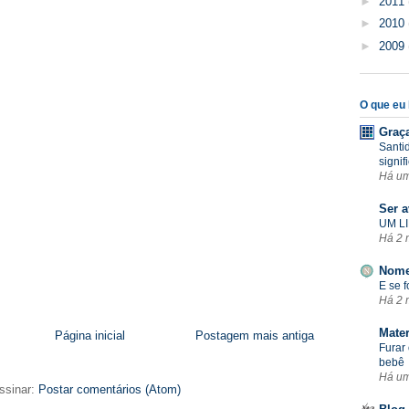
►
2011
►
2010
►
2009
O que eu l
Graç
Santi
signif
Há u
Ser a
UM LI
Há 2 
Nome
E se 
Há 2 
Mate
Página inicial
Postagem mais antiga
Furar 
bebê
Há u
ssinar:
Postar comentários (Atom)