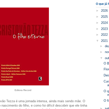
O que já f
►
2026
►
2025
►
2024
►
2023
►
2022
▼
2021
►
de
►
no
▼
ou
O 
Flo
Dei
Cur
Editora Record
O q
O f
tóvão Tezza é uma jornada intensa, ainda mais sendo mãe. O
nascimento do filho, e como foi difícil descobrir que ele tinha
►
se