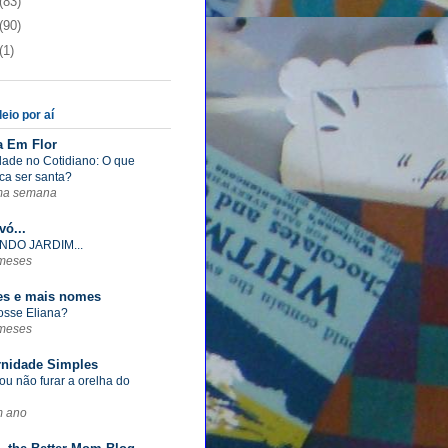
(83)
(90)
(1)
eio por aí
a Em Flor
dade no Cotidiano: O que
ica ser santa?
ma semana
vó...
NDO JARDIM...
meses
s e mais nomes
fosse Eliana?
meses
rnidade Simples
ou não furar a orelha do
m ano