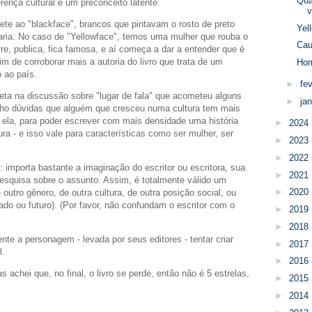
Qua
erença cultural e um preconceito latente.
emete ao "blackface", brancos que pintavam o rosto de preto
Yel
ria. No caso de "Yellowface", temos uma mulher que rouba o
Cau
e, publica, fica famosa, e aí começa a dar a entender que é
m de corroborar mais a autoria do livro que trata de um
Hom
 ao país.
►
fe
reta na discussão sobre "lugar de fala" que acometeu alguns
►
ja
tenho dúvidas que alguém que cresceu numa cultura tem mais
 ela, para poder escrever com mais densidade uma história
►
2024
a - e isso vale para características como ser mulher, ser
►
2023
►
2022
o: importa bastante a imaginação do escritor ou escritora, sua
►
2021
 pesquisa sobre o assunto. Assim, é totalmente válido um
►
2020
 outro gênero, de outra cultura, de outra posição social, ou
o ou futuro). (Por favor, não confundam o escritor com o
►
2019
►
2018
nte a personagem - levada por seus editores - tentar criar
►
2017
l.
►
2016
s achei que, no final, o livro se perde, então não é 5 estrelas,
►
2015
►
2014