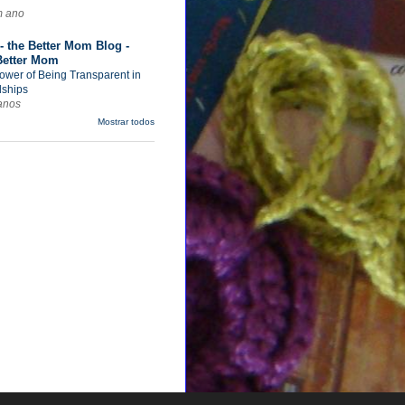
m ano
- the Better Mom Blog -
Better Mom
ower of Being Transparent in
dships
anos
Mostrar todos