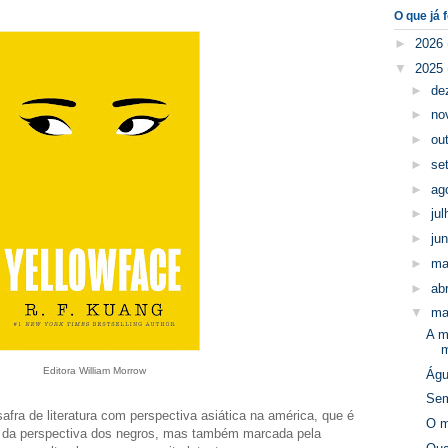
O que já f
►
2026
▼
2025
►
de
►
no
►
ou
►
se
►
ag
►
ju
►
ju
►
ma
►
abr
▼
ma
A m
m
Editora William Morrow
Águ
Sem
safra de literatura com perspectiva asiática na américa, que é
O m
te da perspectiva dos negros, mas também marcada pela