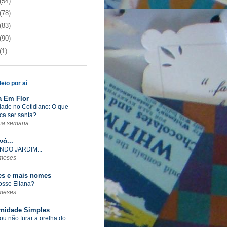
(54)
(78)
(83)
(90)
(1)
eio por aí
a Em Flor
dade no Cotidiano: O que
ica ser santa?
ma semana
vó...
NDO JARDIM...
meses
s e mais nomes
fosse Eliana?
meses
rnidade Simples
ou não furar a orelha do