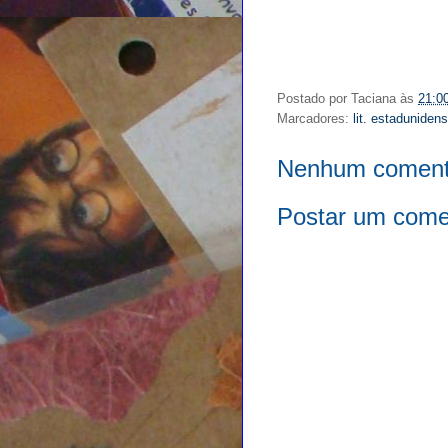
Postado por
Taciana
às
21:0
Marcadores:
lit. estaduniden
Nenhum coment
Postar um come