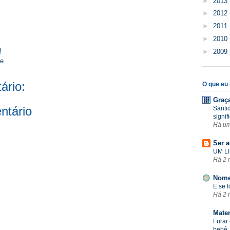
►
2013
►
2012
►
2011
►
2010
0
►
2009
se
ário:
O que eu l
Graç
ntário
Santi
signif
Há u
Ser a
UM LI
Há 2 
Nome
E se 
Há 2 
Mate
Furar 
bebê