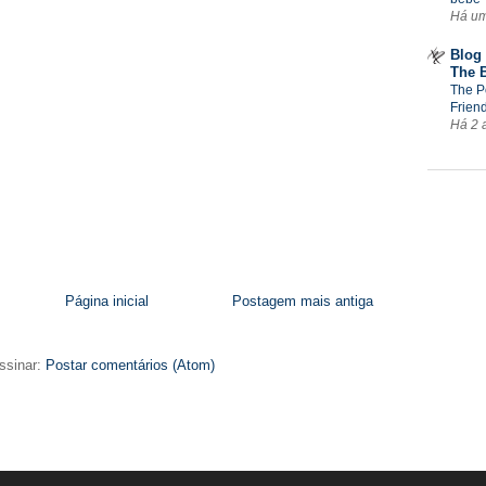
Há u
Blog 
The 
The P
Frien
Há 2 
Página inicial
Postagem mais antiga
ssinar:
Postar comentários (Atom)