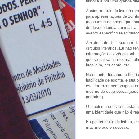
história e por uma grande dif
Assim, o título do livro já r
para apresentações de zomba
manuscrito da amiga que morr
de descendência chinesa, a fi
evento específico relacionado
A história de R.F. Kuang é di
círculos literários. Eu não 
informações e vivência sobre
que se passa na mesma cultur
brasileira, ser cristã, etc.
No entanto, literatura é ficçã
habilidade de escrita, e sua
escritor fazer personagens de
mesmo de outra época (passad
narrador!)
O problema do livro é justame
uma identidade que não é rea
Eu gostei muito da leitura, ma
mas merece o sucesso.