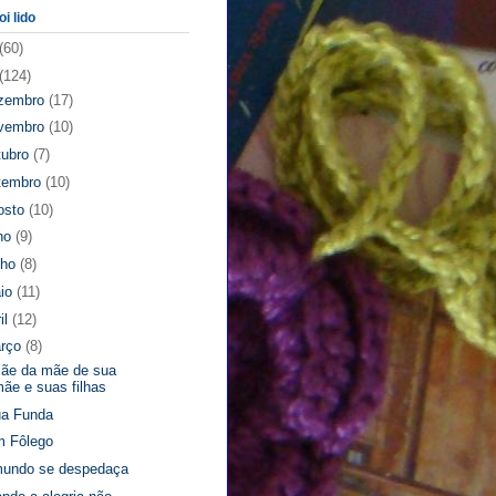
oi lido
(60)
(124)
zembro
(17)
vembro
(10)
tubro
(7)
tembro
(10)
osto
(10)
lho
(9)
nho
(8)
io
(11)
il
(12)
rço
(8)
ãe da mãe de sua
ãe e suas filhas
a Funda
 Fôlego
undo se despedaça