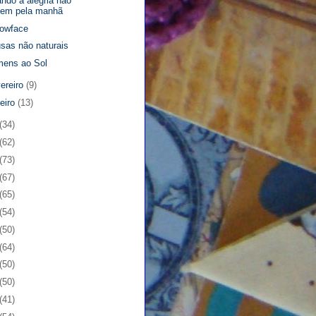
ndo a alegria não
vem pela manhã
lowface
sas não naturais
ens ao Sol
vereiro
(9)
neiro
(13)
(34)
(62)
(73)
(67)
(65)
(54)
(50)
(64)
(50)
(50)
(41)