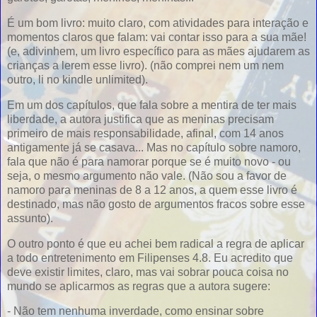
É um bom livro: muito claro, com atividades para interação e
momentos claros que falam: vai contar isso para a sua mãe!
(e, adivinhem, um livro específico para as mães ajudarem as
crianças a lerem esse livro). (não comprei nem um nem
outro, li no kindle unlimited).
Em um dos capítulos, que fala sobre a mentira de ter mais
liberdade, a autora justifica que as meninas precisam
primeiro de mais responsabilidade, afinal, com 14 anos
antigamente já se casava... Mas no capítulo sobre namoro,
fala que não é para namorar porque se é muito novo - ou
seja, o mesmo argumento não vale. (Não sou a favor de
namoro para meninas de 8 a 12 anos, a quem esse livro é
destinado, mas não gosto de argumentos fracos sobre esse
assunto).
O outro ponto é que eu achei bem radical a regra de aplicar
a todo entretenimento em Filipenses 4.8. Eu acredito que
deve existir limites, claro, mas vai sobrar pouca coisa no
mundo se aplicarmos as regras que a autora sugere:
- Não tem nenhuma inverdade, como ensinar sobre