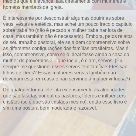
medida que ele avança, fala diretamente com mulheres e
homens membros da igreja.
É interessante por desconstruir algumas doutrinas sobre
véus, vestes e estética, mas achei um pouco fraco o capítulo
sobre trabalho (não é pecado a mulher trabalhar fora de
casa, mas também não é necessário). Embora, pelos relatos
de seu trabalho pastoral, ele seja bem compreensivo sobre
as diferentes configurações das famílias brasileiras. Mas é
isso, compreensivo, como se o ideal fosse ainda a casa da
mulher de provérbios 31, que inclui, é claro, servos. (Eu
sempre me questiono: esses servos tem família? Eles são
filhos de Deus? Essas mulheres servas também não
deveriam estar em casa e não servindo a mulher virtuosa?)
De qualquer forma, ele cita extensamente as atrocidades
que são faladas por outros pastores, líderes e influencers
cristãos (se é que são cristãos mesmo), então esse livro é
sim uma postura bem moderada e razoável.