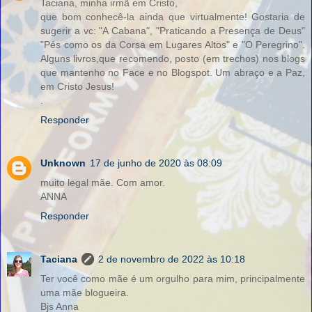
Taciana, minha irmã em Cristo,
que bom conhecê-la ainda que virtualmente! Gostaria de
sugerir a vc: "A Cabana", "Praticando a Presença de Deus"
"Pés como os da Corsa em Lugares Altos" e "O Peregrino".
Alguns livros,que recomendo, posto (em trechos) nos blogs
que mantenho no Face e no Blogspot. Um abraço e a Paz,
em Cristo Jesus!
.
Responder
Unknown
17 de junho de 2020 às 08:09
muito legal mãe. Com amor.
ANNA
Responder
Taciana
2 de novembro de 2022 às 10:18
Ter você como mãe é um orgulho para mim, principalmente
uma mãe blogueira.
Bjs Anna