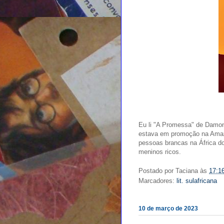
Eu li "A Promessa" de Damon
estava em promoção na Amazo
pessoas brancas na África d
meninos ricos.
Postado por
Taciana
às
17:1
Marcadores:
lit. sulafricana
10 de março de 2023