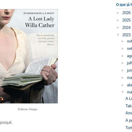
O que já f
►
2026
►
2025
►
2024
▼
2023
►
ou
►
se
►
ag
►
ju
►
ju
►
ma
►
abr
▼
ma
A L
Tak
Editora Virago
Amo
A p
 porquê.
Tor