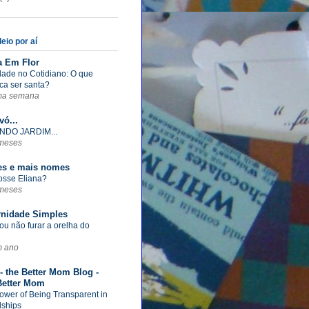
eio por aí
a Em Flor
dade no Cotidiano: O que
ica ser santa?
ma semana
vó...
NDO JARDIM...
meses
s e mais nomes
fosse Eliana?
meses
rnidade Simples
ou não furar a orelha do
m ano
- the Better Mom Blog -
Better Mom
ower of Being Transparent in
dships