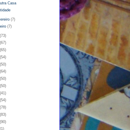
utra Casa
tidade
vereiro
(7)
neiro
(7)
(73)
(67)
(65)
(54)
(50)
(64)
(50)
(50)
(41)
(54)
(78)
(83)
(90)
(1)