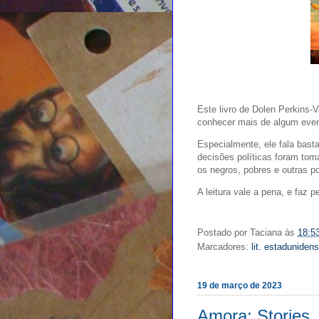
Este livro de Dolen Perkins-
conhecer mais de algum even
Especialmente, ele fala bast
decisões políticas foram tom
os negros, pobres e outras p
A leitura vale a pena, e faz p
Postado por
Taciana
às
18:5
Marcadores:
lit. estaduniden
19 de março de 2023
Amora: Stories