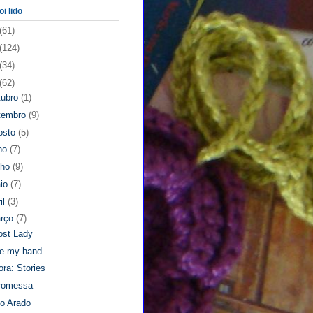
oi lido
(61)
(124)
(34)
(62)
tubro
(1)
tembro
(9)
osto
(5)
lho
(7)
nho
(9)
io
(7)
il
(3)
rço
(7)
ost Lady
e my hand
ra: Stories
romessa
to Arado