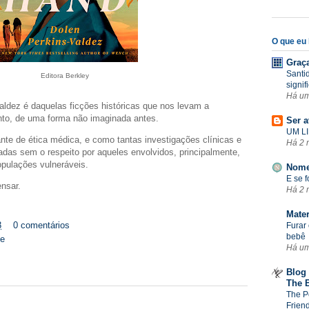
O que eu l
Graç
Santi
Editora Berkley
signif
Há u
Valdez é daquelas ficções históricas que nos levam a
to, de uma forma não imaginada antes.
Ser a
UM LI
ante de ética médica, e como tantas investigações clínicas e
Há 2 
adas sem o respeito por aqueles envolvidos, principalmente,
opulações vulneráveis.
Nome
E se 
ensar.
Há 2 
Mate
3
0 comentários
Furar 
bebê
se
Há u
Blog 
The 
The P
Frien