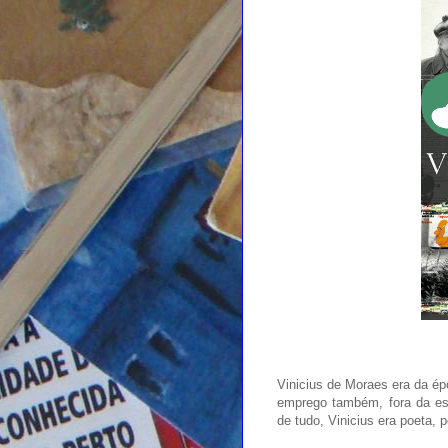
Vinicius de Moraes era da ép
emprego também, fora da esfe
de tudo, Vinicius era poeta, 