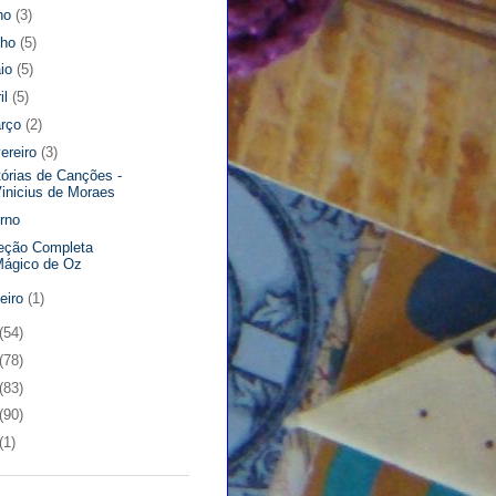
lho
(3)
nho
(5)
io
(5)
il
(5)
rço
(2)
vereiro
(3)
tórias de Canções -
inicius de Moraes
erno
eção Completa
Mágico de Oz
neiro
(1)
(54)
(78)
(83)
(90)
(1)