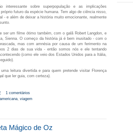
 interessante sobre superpopulação e as implicações
 próprio futuro da espécie humana. Tem algo de ciência nisso,
l - e além de deixar a história muito emocionante, realmente
sunto.
e ser um filme ótimo também, com o galã Robert Langdon, e
a, Sienna. O começo da história já é bem inusitado - com o
rascada, mas com amnésia por causa de um ferimento na
mos 2 dias de sua vida - então somos nós e ele tentando
contecendo (como ele veio dos Estados Unidos para a Itália,
eguido).
a leitura divertida e para quem pretende visitar Florença
al que ler guia, com certeza).
2
1 comentários
e-americana
,
viagem
ta Mágico de Oz