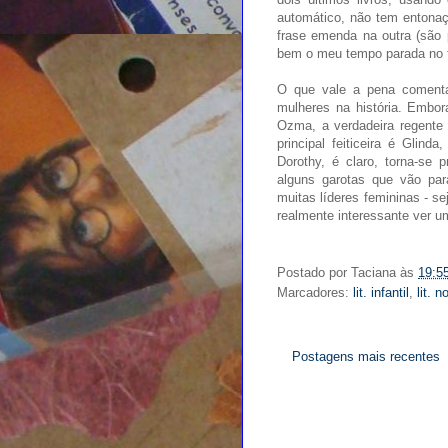
automático, não tem entonaç
frase emenda na outra (são
bem o meu tempo parada no tr
O que vale a pena comenta
mulheres na história. Embo
Ozma, a verdadeira regente
principal feiticeira é Glin
Dorothy, é claro, torna-se 
alguns garotas que vão pa
muitas líderes femininas - se
realmente interessante ver u
Postado por
Taciana
às
19:5
Marcadores:
lit. infantil
,
lit. 
Postagens mais recentes