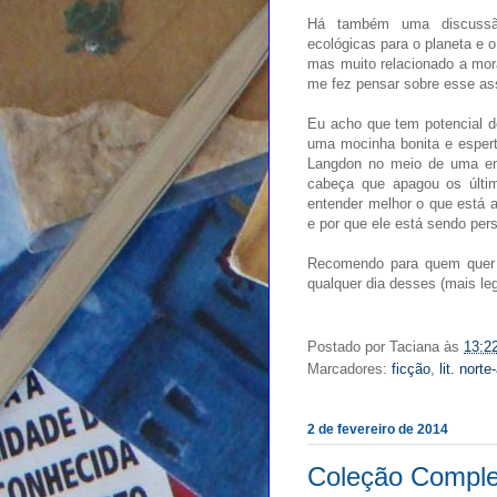
Há também uma discussão
ecológicas para o planeta e o
mas muito relacionado a mora
me fez pensar sobre esse as
Eu acho que tem potencial d
uma mocinha bonita e espert
Langdon no meio de uma en
cabeça que apagou os últi
entender melhor o que está a
e por que ele está sendo pers
Recomendo para quem quer um
qualquer dia desses (mais leg
Postado por
Taciana
às
13:2
Marcadores:
ficção
,
lit. nort
2 de fevereiro de 2014
Coleção Comple