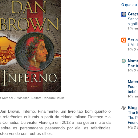
O que eu l
Graç
Santi
signif
Há u
Ser a
UM LI
Há 2 
Nome
E se 
Há 2 
Mate
Furar 
bebê
Há u
 Michael J. Windsor - Editora Random House
Blog 
 Dan Brown, Inferno. Finalmente, um livro tão bom quanto o
The 
referências culturais a partir da cidade italiana Florença e a
The P
na Comédia. Eu visitei Florença em 2012 e não gostei muito da
Frien
Há 2 
 sobre os personagens passeando por ela, as referências
a estou vendo com outros olhos.