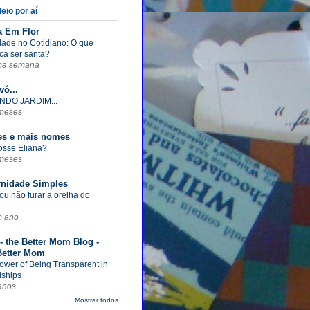
eio por aí
a Em Flor
dade no Cotidiano: O que
ica ser santa?
ma semana
vó...
NDO JARDIM...
meses
s e mais nomes
fosse Eliana?
meses
rnidade Simples
ou não furar a orelha do
m ano
- the Better Mom Blog -
Better Mom
ower of Being Transparent in
dships
anos
Mostrar todos