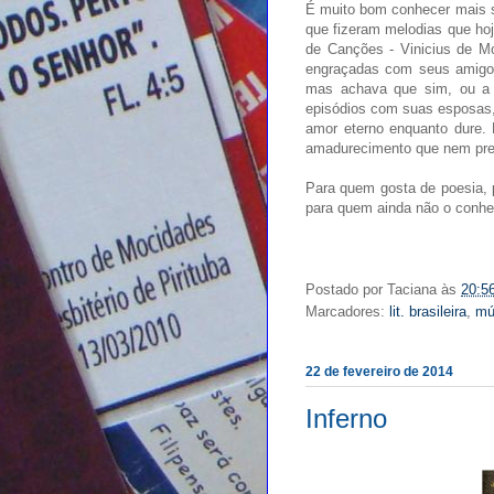
É muito bom conhecer mais s
que fizeram melodias que hoj
de Canções - Vinicius de M
engraçadas com seus amigo
mas achava que sim, ou a 
episódios com suas esposas,
amor eterno enquanto dure.
amadurecimento que nem prec
Para quem gosta de poesia, 
para quem ainda não o conhe
Postado por
Taciana
às
20:5
Marcadores:
lit. brasileira
,
mú
22 de fevereiro de 2014
Inferno