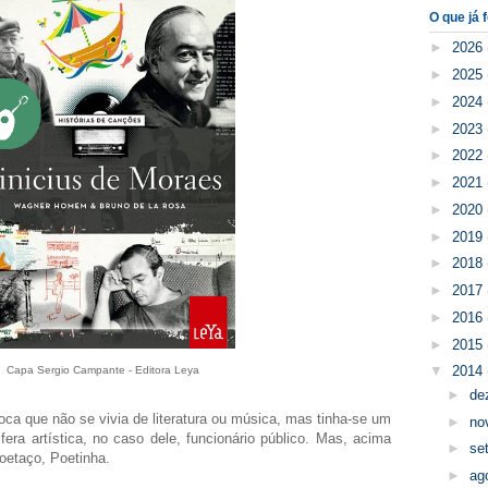
O que já f
►
2026
►
2025
►
2024
►
2023
►
2022
►
2021
►
2020
►
2019
►
2018
►
2017
►
2016
►
2015
▼
2014
Capa Sergio Campante - Editora Leya
►
de
oca que não se vivia de literatura ou música, mas tinha-se um
►
no
ra artística, no caso dele, funcionário público. Mas, acima
►
se
poetaço, Poetinha.
►
ag