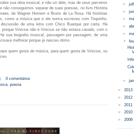
obre sua obra musical, e não só dele, mas de seus parceiros
►
ju
e não conseguimos separar de suas poesias, no livro História
►
ju
oraes, de Wagner Homem e Bruno de La Rosa. Há histórias
s, como a música que e ele nunca escreveu com Toquinho,
►
ma
discussão de uma letra com Chico Buarque por carta. Há
►
abr
 porque Vinicius não é Vinicius se não estava casado, com o
►
ma
 Há sua biografia musical, passagem por passagem, de uma
isava melhorar porque já nasceu ótimo.
▼
fe
His
para quem gosta de música, para quem gosta de Vinicius, ou
V
ceu.
Inf
Col
6
0 comentários
►
ja
sica
,
poesia
►
2013
►
2012
►
2011
►
2010
►
2009