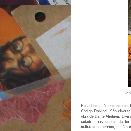
Capa
Eu adorei o último livro do
Código DaVinci. São diversas 
obra de Dante Alighieri, Divi
cidade, mas depois de ler
culturais e literárias, eu já 