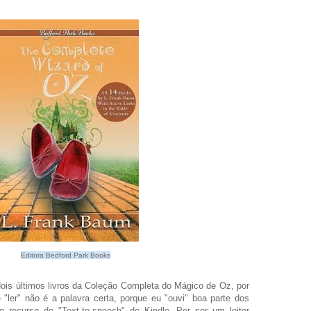
Editora Bedford Park Books
dois últimos livros da Coleção Completa do Mágico de Oz, por
ler" não é a palavra certa, porque eu "ouvi" boa parte dos
 o recurso do "Text-to-speech" do Kindle. Por ser um leitor