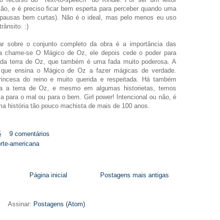
ão, e é preciso ficar bem esperta para perceber quando uma
 pausas bem curtas). Não é o ideal, mas pelo menos eu uso
ânsito. :)
r sobre o conjunto completo da obra é a importância das
ra chame-se O Mágico de Oz, ele depois cede o poder para
 da terra de Oz, que também é uma fada muito poderosa. A
da, que ensina o Mágico de Oz a fazer mágicas de verdade.
princesa do reino e muito querida e respeitada. Há também
ra a terra de Oz, e mesmo em algumas historietas, temos
ja para o mal ou para o bem. Girl power! Intencional ou não, é
ma história tão pouco machista de mais de 100 anos.
5
9 comentários
norte-americana
Página inicial
Postagens mais antigas
Assinar:
Postagens (Atom)