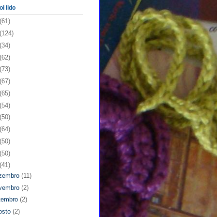
oi lido
(61)
(124)
(34)
(62)
(73)
(67)
(65)
(54)
(50)
(64)
(50)
(50)
(41)
zembro
(11)
vembro
(2)
tembro
(2)
osto
(2)