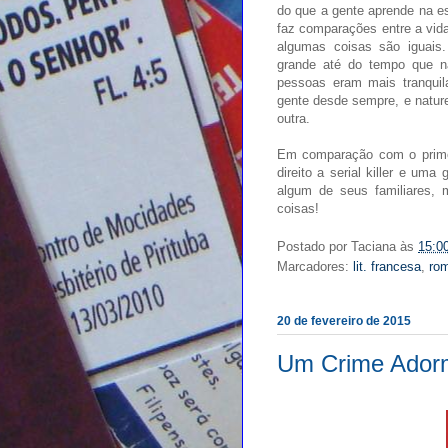
do que a gente aprende na es
faz comparações entre a vid
algumas coisas são iguais
grande até do tempo que n
pessoas eram mais tranquil
gente desde sempre, e natu
outra.
Em comparação com o primeir
direito a serial killer e u
algum de seus familiares,
coisas!
Postado por
Taciana
às
15:0
Marcadores:
lit. francesa
,
ro
20 de fevereiro de 2015
Um Crime Ador