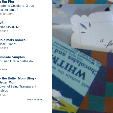
a Em Flor
dade no Cotidiano: O que
ica ser santa?
ma semana
vó...
NDO JARDIM...
meses
s e mais nomes
fosse Eliana?
meses
rnidade Simples
ou não furar a orelha do
m ano
- the Better Mom Blog -
Better Mom
ower of Being Transparent in
dships
anos
Mostrar todos