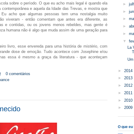
cola sobre o período. O que eu acho mais legal é quando ela
►
ju
a contemporânea e aquela da Idade das Trevas, e mostra que
►
ju
. Eu acho que algumas pessoas tem uma nostalgia muito
►
ma
ão viveram - então comentam que antes era diferente, as
as e contidas, ou os jovens menos rebeldes, mas gente é
►
abr
reza humana não é algo que muda assim de uma geração para
►
ma
▼
fe
o livro, esse envereda para uma história de mistério, com
La 
ma grande dose de emoção. Tudo acontece com Josephine e/ou
T
 mas essa é mesmo a graça da literatura - que aconteçam
Um 
►
2014
0
0 comentários
►
2013
mance
►
2012
►
2011
►
2010
mecido
►
2009
O que eu l