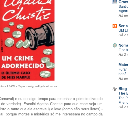
Graç
Santi
signif
Há u
Ser a
UM LI
Há 2 
Nome
E se 
Há 2 
Mate
Furar 
bebê
Há u
itora L&PM - Capa: designedbydavid.co.uk
Blog 
The 
The P
rnaval) e eu consigo tempo para resenhar o primeiro livro do
Frien
 de verdade). Escolhi Agatha Christie para que esse seja um
Há 2 
isto o tanto que ela escreveu) e leve (como são seus livros) -
 aí, porque mortes e mistérios só me interessam no campo da