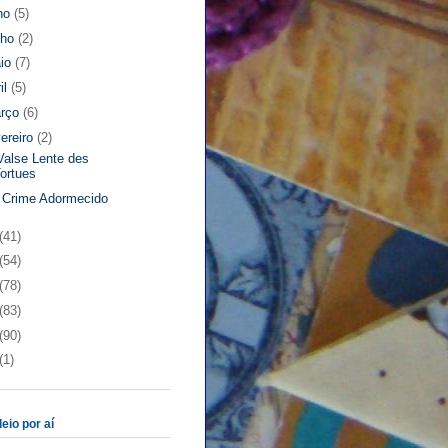
lho
(5)
nho
(2)
io
(7)
il
(5)
rço
(6)
vereiro
(2)
Valse Lente des
ortues
Crime Adormecido
(41)
(54)
(78)
(83)
(90)
(1)
eio por aí