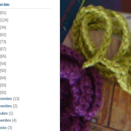
oi lido
(61)
(124)
(34)
(62)
(73)
(67)
(65)
(54)
(50)
(64)
(50)
(50)
zembro
(13)
vembro
(2)
tubro
(1)
tembro
(4)
osto
(3)