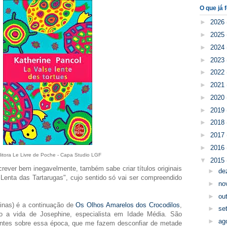
O que já f
►
2026
►
2025
►
2024
►
2023
►
2022
►
2021
►
2020
►
2019
►
2018
►
2017
►
2016
itora Le Livre de Poche - Capa Studio LGF
▼
2015
rever bem inegavelmente, também sabe criar títulos originais
►
de
 Lenta das Tartarugas", cujo sentido só vai ser compreendido
►
no
►
ou
ginas) é a continuação de
Os Olhos Amarelos dos Crocodilos
,
►
se
o a vida de Josephine, especialista em Idade Média. São
►
ag
antes sobre essa época, que me fazem desconfiar de metade