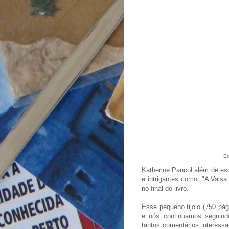
Ed
Katherine Pancol além de esc
e intrigantes como: "A Valsa
no final do livro.
Esse pequeno tijolo (750 pá
e nós continuamos seguind
tantos comentários interess