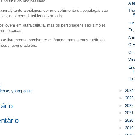
as no final do ano passado.
A f
ccional, tanto a violência como o sofrimento da população são
The
S
a, e foi bem difícil ler o livro todo.
Luk
ce jovem em outra cultura, mas os personagens são simples
Eu,
nte forçadas.
A m
esse livro porque precisa ter estômago, mas a construção da
O E
ntes / jovens adultos.
O F
Vas
Enq
l
Lia
7
►
2024
adense
,
young adult
►
2023
ário:
►
2022
►
2021
ntário
►
2020
►
2019