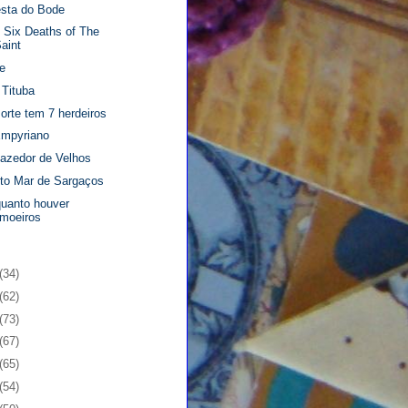
esta do Bode
 Six Deaths of The
aint
e
 Tituba
orte tem 7 herdeiros
mpyriano
azedor de Velhos
to Mar de Sargaços
uanto houver
imoeiros
(34)
(62)
(73)
(67)
(65)
(54)