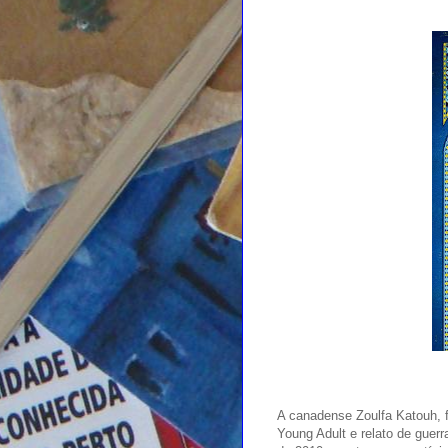
A canadense Zoulfa Katouh, f
Young Adult e relato de guerr