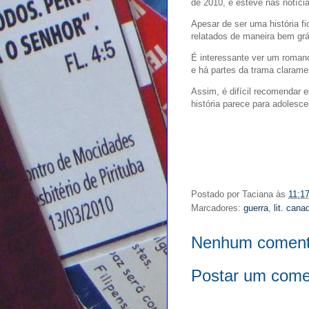
de 2010, e esteve nas notíci
Apesar de ser uma história fi
relatados de maneira bem gráfic
É interessante ver um roman
e há partes da trama clarame
Assim, é difícil recomendar 
história parece para adolesce
Postado por
Taciana
às
11:1
Marcadores:
guerra
,
lit. can
Nenhum coment
Postar um come