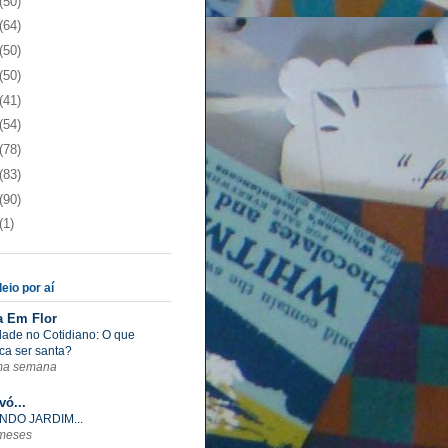
(50)
(64)
(50)
(50)
(41)
(54)
(78)
(83)
(90)
(1)
eio por aí
a Em Flor
dade no Cotidiano: O que
ica ser santa?
ma semana
vó...
NDO JARDIM...
meses