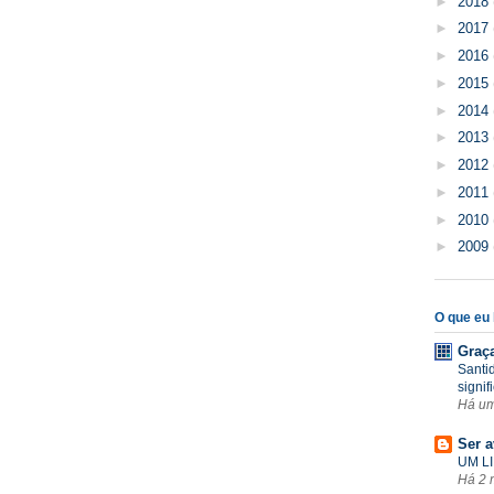
►
2018
►
2017
►
2016
►
2015
►
2014
►
2013
►
2012
►
2011
►
2010
►
2009
O que eu l
Graç
Santi
signif
Há u
Ser a
UM LI
Há 2 