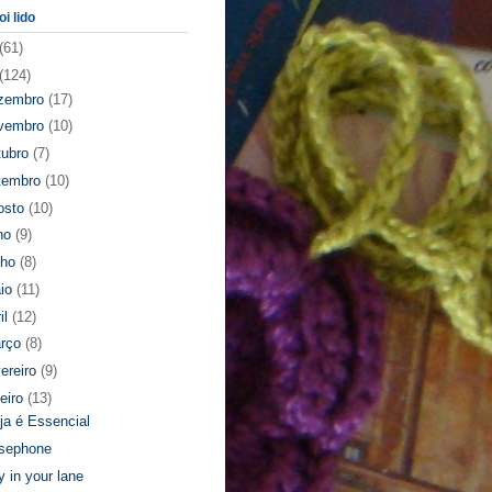
oi lido
(61)
(124)
zembro
(17)
vembro
(10)
tubro
(7)
tembro
(10)
osto
(10)
lho
(9)
nho
(8)
io
(11)
il
(12)
rço
(8)
vereiro
(9)
neiro
(13)
eja é Essencial
sephone
y in your lane