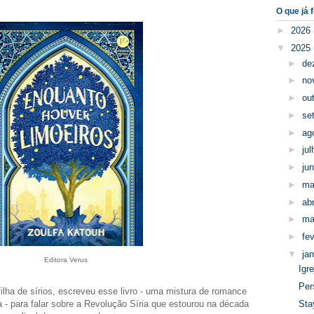
O que já f
►
2026
▼
2025
►
de
►
no
►
ou
►
se
►
ag
►
ju
►
ju
►
ma
►
abr
►
ma
►
fe
▼
ja
Editora Verus
Igr
Per
ilha de sírios, escreveu esse livro - uma mistura de romance
a - para falar sobre a Revolução Síria que estourou na década
Sta