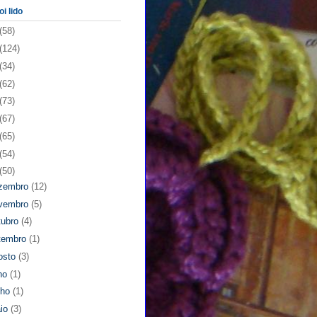
oi lido
(58)
(124)
(34)
(62)
(73)
(67)
(65)
(54)
(50)
zembro
(12)
vembro
(5)
tubro
(4)
tembro
(1)
osto
(3)
lho
(1)
nho
(1)
io
(3)