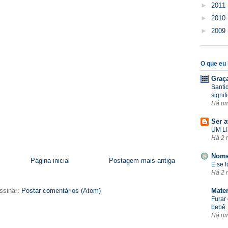
►
2011
►
2010
►
2009
O que eu l
Graç
Santi
signif
Há u
Ser a
UM LI
Há 2 
Nome
Página inicial
Postagem mais antiga
E se 
Há 2 
ssinar:
Postar comentários (Atom)
Mate
Furar 
bebê
Há u