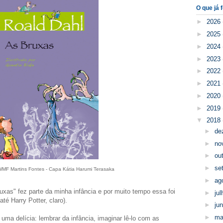
O que já f
►
2026
►
2025
►
2024
►
2023
►
2022
►
2021
►
2020
►
2019
▼
2018
►
de
►
no
►
ou
►
se
WMF Martins Fontes - Capa Kátia Harumi Terasaka
►
ag
xas" fez parte da minha infância e por muito tempo essa foi
►
ju
té Harry Potter, claro).
►
ju
►
ma
i uma delícia: lembrar da infância, imaginar lê-lo com as