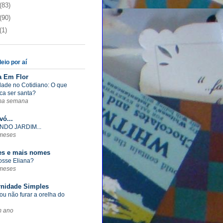
(83)
(90)
(1)
eio por aí
a Em Flor
dade no Cotidiano: O que
ica ser santa?
ma semana
vó...
NDO JARDIM...
meses
s e mais nomes
fosse Eliana?
meses
rnidade Simples
ou não furar a orelha do
m ano