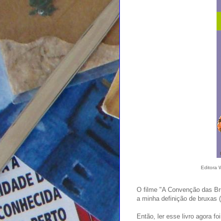
Editora 
O filme "A Convenção das Bru
a minha definição de bruxas (a
Então, ler esse livro agora fo