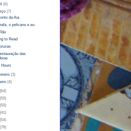
il
(6)
rço
(7)
onto da Aia
irafa, o pelicano e eu
Rãs
ng to Read
bruxas
estauração das
Horas
 Hours
vereiro
(3)
neiro
(4)
(64)
(50)
(50)
(41)
(54)
(78)