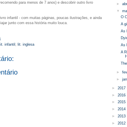
 recomendo para menos de 7 anos) e descobrir outro livro
►
abr
▼
ma
O C
ro infantil - com muitas páginas, poucas ilustrações, e ainda
iajar junto com essa história muito louca.
A g
As 
Dyi
6
lit. infantil
,
lit. inglesa
As 
A R
ário:
The
ntário
►
fe
►
ja
►
2017
►
2016
►
2015
►
2014
►
2013
►
2012