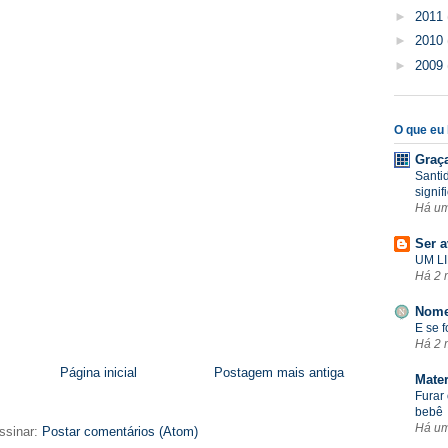
►
2011
►
2010
►
2009
O que eu l
Graç
Santi
signif
Há u
Ser a
UM LI
Há 2 
Nome
E se 
Há 2 
Página inicial
Postagem mais antiga
Mate
Furar 
bebê
Há u
ssinar:
Postar comentários (Atom)