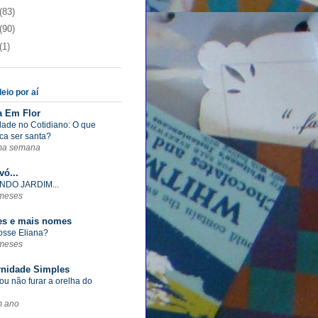
(83)
(90)
(1)
eio por aí
a Em Flor
dade no Cotidiano: O que
ica ser santa?
ma semana
vó...
NDO JARDIM...
meses
s e mais nomes
fosse Eliana?
meses
rnidade Simples
ou não furar a orelha do
m ano