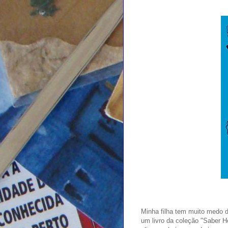
Minha filha tem muito medo d
um livro da coleção "Saber Ho