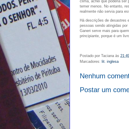
clima, achei que poderia ser 
temer menos. No entanto, res
realmente não servia para es
Há descrições de desastres e
pessoas sendo atingidas por r
Ganeri serve mais para quem
principiante, porque é um li
Postado por
Taciana
às
21:4
Marcadores:
lit. inglesa
Nenhum coment
Postar um come