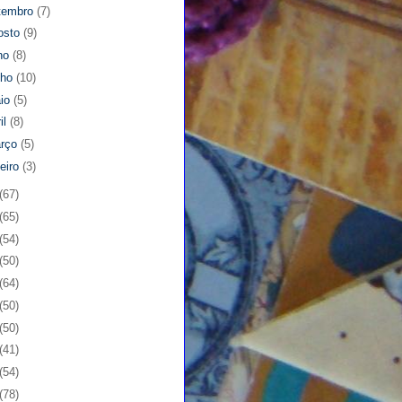
tembro
(7)
osto
(9)
lho
(8)
nho
(10)
io
(5)
il
(8)
rço
(5)
neiro
(3)
(67)
(65)
(54)
(50)
(64)
(50)
(50)
(41)
(54)
(78)