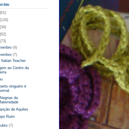
oi lido
(61)
(124)
(34)
(62)
(73)
zembro
(4)
vembro
(7)
 Italian Teacher
gem ao Centro da
erra
en
perto ninguém é
ormal
Alegrias da
aternidade
anção de Aquiles
mpo Ruim
tubro
(7)