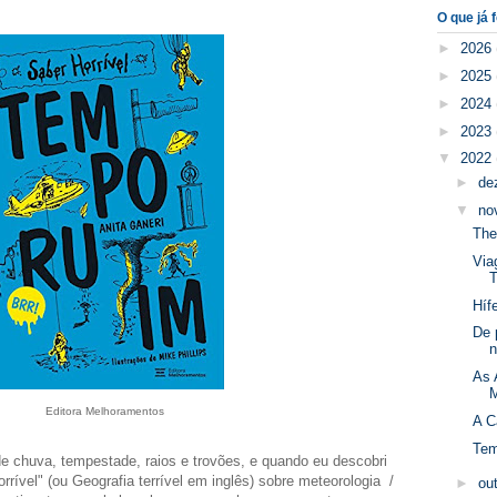
O que já f
►
2026
►
2025
►
2024
►
2023
▼
2022
►
de
▼
no
The
Via
T
Híf
De 
n
As 
M
Editora Melhoramentos
A C
Te
e chuva, tempestade, raios e trovões, e quando eu descobri
rrível" (ou Geografia terrível em inglês) sobre meteorologia /
►
ou