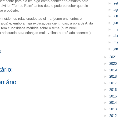
pertinente para ela ler, algo como conhecer o assunto para
►
se
olvi ler "Tempo Ruim" antes dela e pude perceber que ele
►
ag
se propósito.
►
ju
 incidentes relacionados ao clima (como enchentes e
►
ju
aios) e, embora haja explicações científicas, a obra de Anita
 tem curiosidade mórbida sobre o tema (num nível
►
ma
vro adequado para crianças mais velhas ou pré-adolescentes).
►
abr
►
ma
►
ja
9
►
2021
►
2020
ário:
►
2019
►
2018
ntário
►
2017
►
2016
►
2015
►
2014
►
2013
►
2012