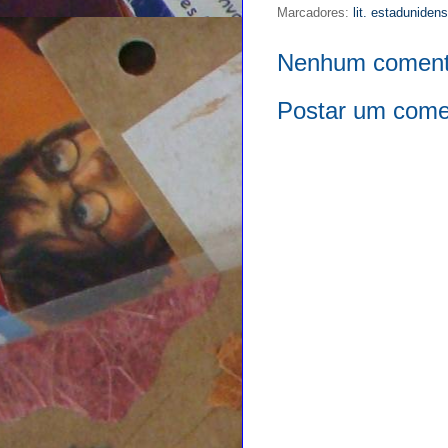
Marcadores:
lit. estaduniden
Nenhum coment
Postar um come