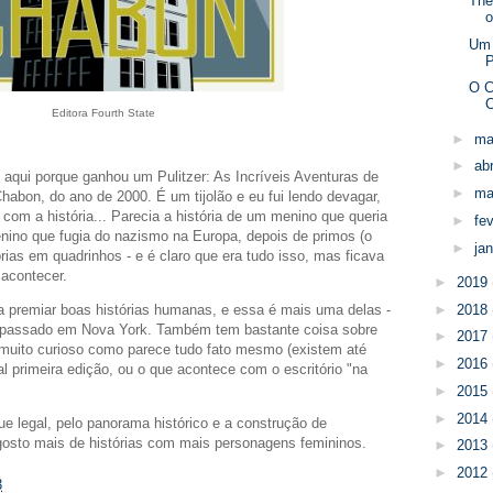
The
o
Um
P
O C
C
Editora Fourth State
►
ma
►
abr
 aqui porque ganhou um Pulitzer: As Incríveis Aventuras de
►
ma
habon, do ano de 2000. É um tijolão e eu fui lendo devagar,
r com a história... Parecia a história de um menino que queria
►
fe
nino que fugia do nazismo na Europa, depois de primos (o
►
ja
órias em quadrinhos - e é claro que era tudo isso, mas ficava
a acontecer.
►
2019
►
2018
 a premiar boas histórias humanas, e essa é mais uma delas -
o passado em Nova York. Também tem bastante coisa sobre
►
2017
 muito curioso como parece tudo fato mesmo (existem até
►
2016
l primeira edição, ou o que acontece com o escritório "na
►
2015
►
2014
ue legal, pelo panorama histórico e a construção de
gosto mais de histórias com mais personagens femininos.
►
2013
►
2012
3