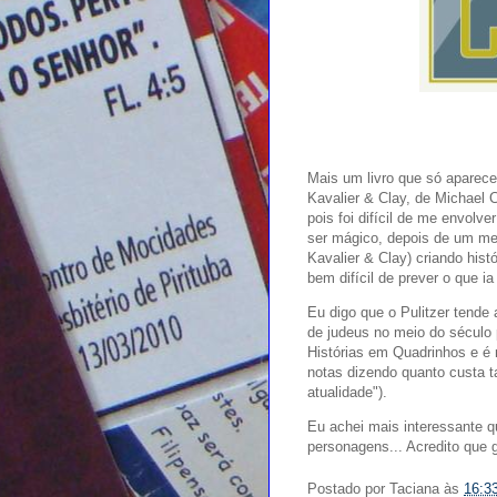
Mais um livro que só aparece
Kavalier & Clay, de Michael C
pois foi difícil de me envolve
ser mágico, depois de um me
Kavalier & Clay) criando hist
bem difícil de prever o que i
Eu digo que o Pulitzer tende
de judeus no meio do sécul
Histórias em Quadrinhos e é
notas dizendo quanto custa ta
atualidade").
Eu achei mais interessante q
personagens... Acredito que 
Postado por
Taciana
às
16:3