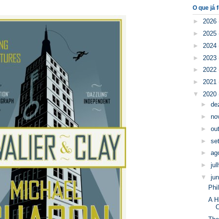
O que já f
►
2026
►
2025
►
2024
►
2023
►
2022
►
2021
▼
2020
►
de
►
no
►
ou
►
se
►
ag
►
ju
▼
ju
Phi
A H