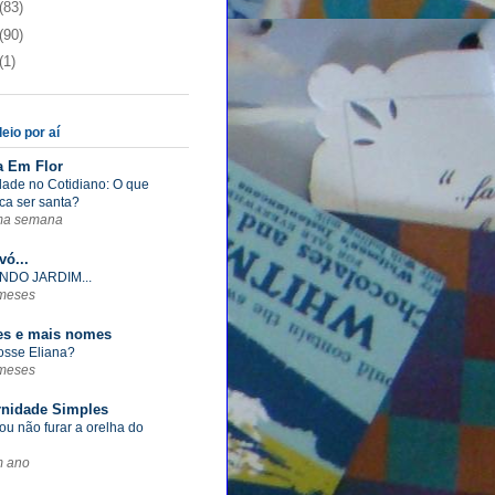
(83)
(90)
(1)
eio por aí
a Em Flor
dade no Cotidiano: O que
ica ser santa?
ma semana
vó...
NDO JARDIM...
meses
s e mais nomes
fosse Eliana?
meses
rnidade Simples
ou não furar a orelha do
m ano