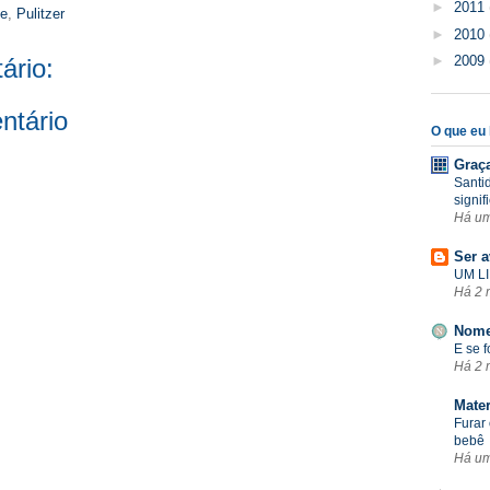
►
2011
se
,
Pulitzer
►
2010
►
2009
ário:
ntário
O que eu l
Graç
Santi
signif
Há u
Ser a
UM LI
Há 2 
Nome
E se 
Há 2 
Mate
Furar 
bebê
Há u