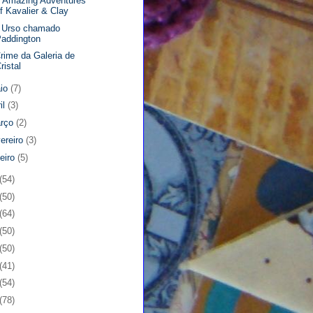
 Amazing Adventures
f Kavalier & Clay
 Urso chamado
addington
rime da Galeria de
ristal
io
(7)
il
(3)
rço
(2)
vereiro
(3)
neiro
(5)
(54)
(50)
(64)
(50)
(50)
(41)
(54)
(78)