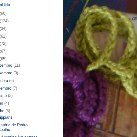
oi lido
(60)
(124)
(34)
(62)
(73)
(67)
(65)
zembro
(11)
vembro
(9)
tubro
(6)
tembro
(7)
osto
(3)
lho
(4)
nho
(5)
lippians
istória de Pedro
Coelho