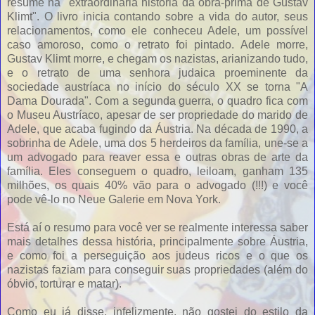
resume na "extraordinária história da obra-prima de Gustav
Klimt". O livro inicia contando sobre a vida do autor, seus
relacionamentos, como ele conheceu Adele, um possível
caso amoroso, como o retrato foi pintado. Adele morre,
Gustav Klimt morre, e chegam os nazistas, arianizando tudo,
e o retrato de uma senhora judaica proeminente da
sociedade austríaca no início do século XX se torna "A
Dama Dourada". Com a segunda guerra, o quadro fica com
o Museu Austríaco, apesar de ser propriedade do marido de
Adele, que acaba fugindo da Áustria. Na década de 1990, a
sobrinha de Adele, uma dos 5 herdeiros da família, une-se a
um advogado para reaver essa e outras obras de arte da
família. Eles conseguem o quadro, leiloam, ganham 135
milhões, os quais 40% vão para o advogado (!!!) e você
pode vê-lo no Neue Galerie em Nova York.
Está aí o resumo para você ver se realmente interessa saber
mais detalhes dessa história, principalmente sobre Áustria,
e como foi a perseguição aos judeus ricos e o que os
nazistas faziam para conseguir suas propriedades (além do
óbvio, torturar e matar).
Como eu já disse, infelizmente, não gostei do estilo da