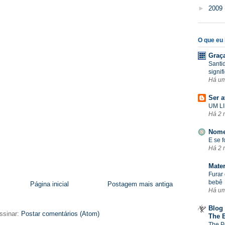
►
2009
O que eu l
Graç
Santi
signif
Há u
Ser a
UM LI
Há 2 
Nome
E se 
Há 2 
Mate
Furar 
bebê
Página inicial
Postagem mais antiga
Há u
Blog 
ssinar:
Postar comentários (Atom)
The 
The P