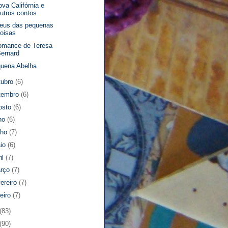
ova Califórnia e
utros contos
eus das pequenas
oisas
omance de Teresa
ernard
uena Abelha
tubro
(6)
tembro
(6)
osto
(6)
lho
(6)
nho
(7)
io
(6)
il
(7)
rço
(7)
vereiro
(7)
neiro
(7)
(83)
(90)