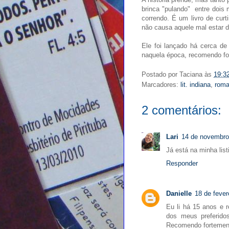
brinca "pulando" entre dois m
correndo. É um livro de curti
não causa aquele mal estar d
Ele foi lançado há cerca d
naquela época, recomendo for
Postado por
Taciana
às
19:3
Marcadores:
lit. indiana
,
rom
2 comentários:
Lari
14 de novembro
Já está na minha list
Responder
Danielle
18 de fever
Eu li há 15 anos e r
dos meus preferido
Recomendo fortement