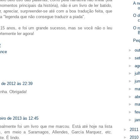
A n
omentos principais da história), não é um livro de ler batido,
o
r, apreciar, surpreender-se até com a boa tradução feita, que
O d
a "legenda que não consegue traduzir a piada".
c
e 15 anos, e foi um grande sucesso, mas se você não o leu
O r
B
temente ler agora!
Peq
2
►
ou
ance
►
se
►
ag
►
ju
►
ju
 de 2012 às 22:39
►
ma
inha. Obrigada!
►
abr
►
ma
►
fe
eiro de 2013 às 12:45
►
ja
ealmente foi um livro que me marcou. Está até hoje na lista
►
2011
s, em meio a Saramagos, Allendes, García Marquez, etc.
►
2010
e. É lindo.