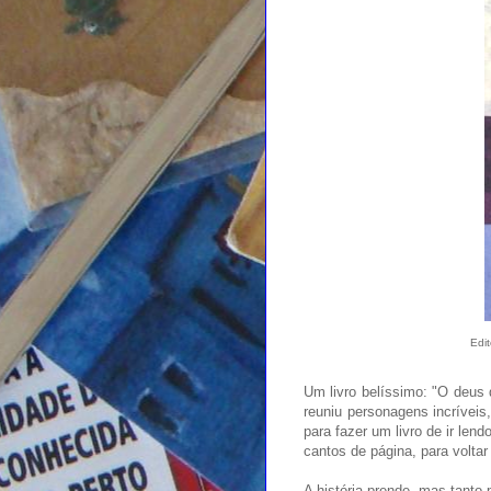
Edi
Um livro belíssimo: "O deus 
reuniu personagens incríveis
para fazer um livro de ir le
cantos de página, para voltar
A história prende, mas tanto 