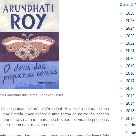
O que já f
►
2026
►
2025
►
2024
►
2023
►
2022
►
2021
►
2020
►
2019
►
2018
►
2017
►
2016
tora Companhia das Letras - Capa Jeff Fisher
►
2015
►
2014
das pequenas coisas", de Arundhati Roy. Essa autora indiana
►
2013
, uma história emocionante e uma forma de narrar tão poética
▼
2012
ndo com o lápis na mão, marcando trechos, ou virando pequenos
 e ler e se encantar novamente.
►
de
▼
no
pelo belo uso das palavras, como pela narrativa não linear (ela