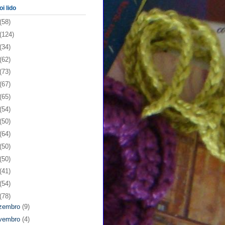
oi lido
(58)
(124)
(34)
(62)
(73)
(67)
(65)
(54)
(50)
(64)
(50)
(50)
(41)
(54)
(78)
zembro
(9)
vembro
(4)