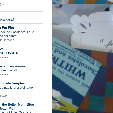
(1)
eio por aí
a Em Flor
dade no Cotidiano: O que
ica ser santa?
ma semana
vó...
NDO JARDIM...
meses
s e mais nomes
fosse Eliana?
meses
rnidade Simples
ou não furar a orelha do
m ano
- the Better Mom Blog -
Better Mom
ower of Being Transparent in