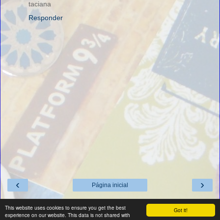
taciana
Responder
‹
›
Página inicial
Ver versão para a web
This website uses cookies to ensure you get the best
Got it!
experience on our website. This data is not shared with