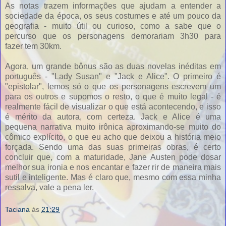
As notas trazem informações que ajudam a entender a
sociedade da época, os seus costumes e até um pouco da
geografia - muito útil ou curioso, como a sabe que o
percurso que os personagens demorariam 3h30 para
fazer tem 30km.
Agora, um grande bônus são as duas novelas inéditas em
português - "Lady Susan" e "Jack e Alice". O primeiro é
"epistolar", lemos só o que os personagens escrevem um
para os outros e supomos o resto, o que é muito legal - é
realmente fácil de visualizar o que está acontecendo, e isso
é mérito da autora, com certeza. Jack e Alice é uma
pequena narrativa muito irônica aproximando-se muito do
cômico explícito, o que eu acho que deixou a história meio
forçada. Sendo uma das suas primeiras obras, é certo
concluir que, com a maturidade, Jane Austen pode dosar
melhor sua ironia e nos encantar e fazer rir de maneira mais
sutil e inteligente. Mas é claro que, mesmo com essa minha
ressalva, vale a pena ler.
Taciana
às
21:29