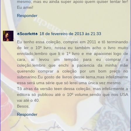
mesmo, mas eu ainda super apoio quem quiser tentar ler!
Eu amei!
Responder
♣Scɑrłєŧŧ♣
18 de fevereiro de 2013 às 21:33
Eu tenho essa coleção, comprei em 2011 e tô terminando
de ler o 10º livro, nossa eu também acho o livro muito
enrolado,lembro que li o 1º livro e me apaixonei logo de
cara, aí levou um tempão para eu comprar a
coleção,lembro que enchi a paciencia da minha mãe
querendo comprar a coleção por um bom preço no
submarino.Eu gosto de livros desse tema,mas infelizmente
essa será uma série que só lerei uma única vez mesmo.
Tô atras da versão teen dessa coleção, mas infelizmente a
editora só publicou até o 10º volume,sendo que nos USA
vai até o 40.
Besos,
Responder