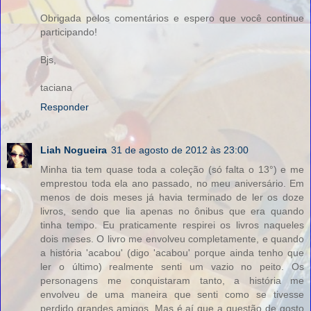
Obrigada pelos comentários e espero que você continue
participando!
Bjs,
taciana
Responder
Liah Nogueira
31 de agosto de 2012 às 23:00
Minha tia tem quase toda a coleção (só falta o 13°) e me
emprestou toda ela ano passado, no meu aniversário. Em
menos de dois meses já havia terminado de ler os doze
livros, sendo que lia apenas no ônibus que era quando
tinha tempo. Eu praticamente respirei os livros naqueles
dois meses. O livro me envolveu completamente, e quando
a história 'acabou' (digo 'acabou' porque ainda tenho que
ler o último) realmente senti um vazio no peito. Os
personagens me conquistaram tanto, a história me
envolveu de uma maneira que senti como se tivesse
perdido grandes amigos. Mas é aí que a questão de gosto