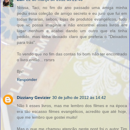
Nossa, Taci, no fim do ano passado uma amiga minha
pediu essa coleção de amigo secreto e eu juro que fui em
todas livrarias, sebos, lojas de produtos evangélicos, tudo
que vc possa imaginar e não encontrei esses livros em
lugar nenhum e acabei dando um outro que ela tinha
pedido, mas tinha deixado claro que preferia o "Deixados
para trás".
To vendo que no fim das contas foi bom não ter encontrado
o livro então... rsrsrs
Bjs!
Responder
Dizziany Gevizier
30 de julho de 2012 às 14:42
Não li esses livros, mas me lembro dos filmes e na época
era tão escasso filmes evangélicos, acredito que até hoje,
que me lembro que gostei muito!
Mas o que me chamou atenção neste post foi o autor Tim