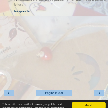
leitura.
Responder
‹
›
Página inicial
Ver versão para a web
This website uses cookies to ensure you get the best
Got it!
experience on our website. This data is not shared with