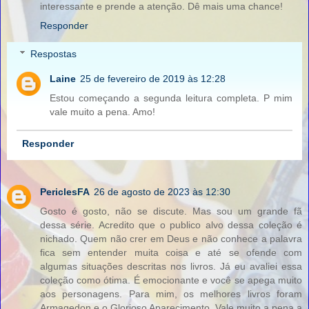
interessante e prende a atenção. Dê mais uma chance!
Responder
Respostas
Laine
25 de fevereiro de 2019 às 12:28
Estou começando a segunda leitura completa. P mim
vale muito a pena. Amo!
Responder
PericlesFA
26 de agosto de 2023 às 12:30
Gosto é gosto, não se discute. Mas sou um grande fã
dessa série. Acredito que o publico alvo dessa coleção é
nichado. Quem não crer em Deus e não conhece a palavra
fica sem entender muita coisa e até se ofende com
algumas situações descritas nos livros. Já eu avaliei essa
coleção como ótima. É emocionante e você se apega muito
aos personagens. Para mim, os melhores livros foram
Armagedon e o Glorioso Aparecimento. Vale muito a pena a