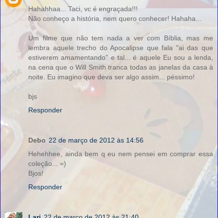
Hahahhaa... Taci, vc é engraçada!!!
Não conheço a história, nem quero conhecer! Hahaha...
Um filme que não tem nada a ver com Bíblia, mas me
lembra aquele trecho do Apocalipse que fala "ai das que
estiverem amamentando" e tal... é aquele Eu sou a lenda,
na cena que o Will Smith tranca todas as janelas da casa à
noite. Eu imagino que deva ser algo assim... péssimo!
bjs
Responder
Debo
22 de março de 2012 às 14:56
Hehehhee, ainda bem q eu nem pensei em comprar essa
coleção... =)
Bjos!
Responder
Lari
22 de março de 2012 às 21:40