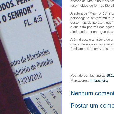
história de Rita, filha mais 
isso moldou de formas tão dif
A autora de "Mesmo Rio" é ps
personagens sentem muito, pe
gosto mais de literatura que "
o que está por trás das ações
ainda pode ser entregue para 
Além disso, é a história de u
(claro que ele é indissociáve
familiares, e é bom ver isso n
Postado por
Taciana
às
18:1
Marcadores:
lit. brasileira
Nenhum coment
Postar um come