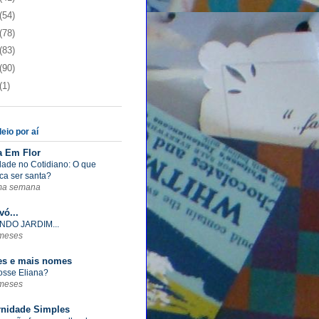
(54)
(78)
(83)
(90)
(1)
eio por aí
a Em Flor
dade no Cotidiano: O que
ica ser santa?
ma semana
vó...
NDO JARDIM...
meses
s e mais nomes
fosse Eliana?
meses
rnidade Simples