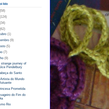
oi lido
(58)
(124)
(34)
(62)
tubro
(1)
tembro
(9)
osto
(5)
lho
(7)
nho
(9)
 strange journey of
lice Pendelbury
abeça do Santo
Artista do Mundo
lutuante
rincesa Prometida
sageiro do Fim do
ia
smo Rio