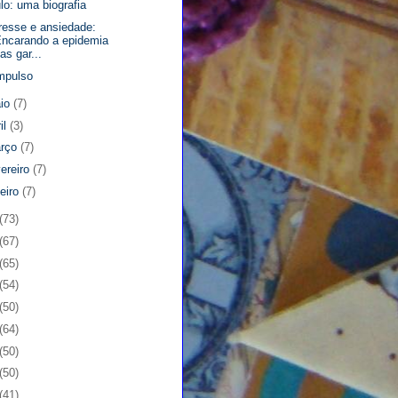
lo: uma biografia
resse e ansiedade:
ncarando a epidemia
as gar...
mpulso
io
(7)
il
(3)
rço
(7)
vereiro
(7)
neiro
(7)
(73)
(67)
(65)
(54)
(50)
(64)
(50)
(50)
(41)