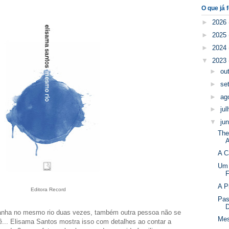
O que já f
►
2026
►
2025
►
2024
▼
2023
►
ou
►
se
►
ag
►
ju
▼
ju
The
A
A C
Um 
F
A P
Editora Record
Pas
D
anha no mesmo rio duas vezes, também outra pessoa não se
Me
... Elisama Santos mostra isso com detalhes ao contar a