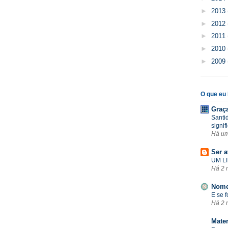
►
2013
►
2012
►
2011
►
2010
►
2009
O que eu l
Graç
Santi
signif
Há u
Ser a
UM LI
Há 2 
Nome
E se 
Há 2 
Mate