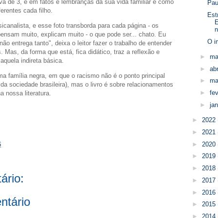
nova de 3, e em fatos e lembranças da sua vida familiar e como
Pau
erentes cada filho.
Est
E
icanalista, e esse foto transborda para cada página - os
n
nsam muito, explicam muito - o que pode ser... chato. Eu
O i
não entrega tanto", deixa o leitor fazer o trabalho de entender
. Mas, da forma que está, fica didático, traz a reflexão e
►
ma
aquela indireta básica.
►
abr
ma família negra, em que o racismo não é o ponto principal
►
ma
l da sociedade brasileira), mas o livro é sobre relacionamentos
►
fe
a nossa literatura.
►
ja
►
2022
►
2021
►
2020
6
►
2019
►
2018
ário:
►
2017
►
2016
ntário
►
2015
►
2014